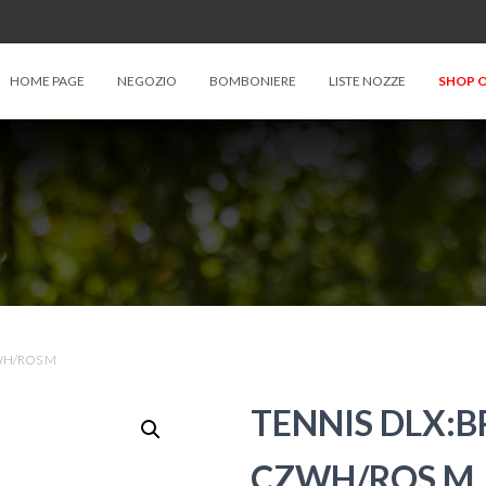
HOME PAGE
NEGOZIO
BOMBONIERE
LISTE NOZZE
SHOP O
WH/ROS M
TENNIS DLX:
CZWH/ROS M