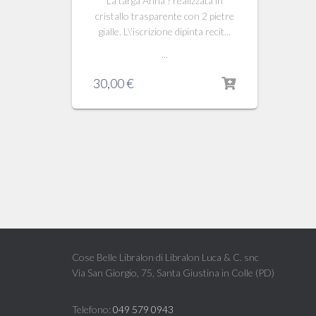
La targa Anna ? realizzata in
cristallo trasparente con 2 pietre
gialle. L\’iscrizione dipinta recit...
...
30,00
€
Cose Belle Libralon di Libralon Luca & C. snc
Via San Giorgio, 75, Santa Giustina in Colle (PD)
Telefono:
049 579 0943