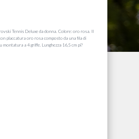
arovski Tennis Deluxe da donna. Colore: oro rosa. Il
ca con placcatura oro rosa composto da una fila di
su montatura a 4 griffe. Lunghezza 16,5 cm pi?