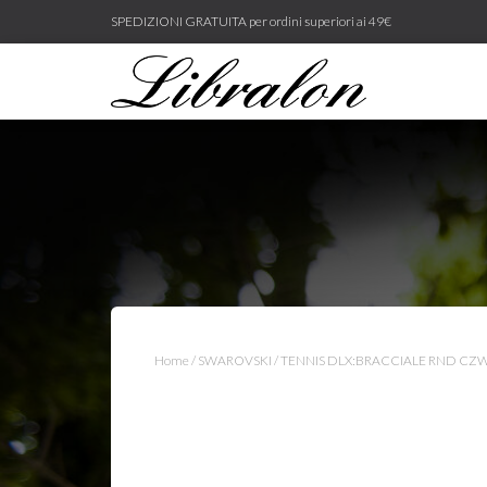
SPEDIZIONI GRATUITA per ordini superiori ai 49€
Home
/
SWAROVSKI
/ TENNIS DLX:BRACCIALE RND CZ