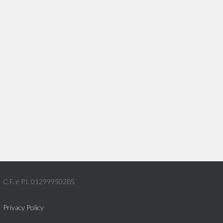
C.F. e P.I. 01299950285
Privacy Policy