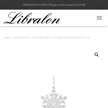
SPEDIZIONI GRATUITA per ordini superiori ai 49€
N
A
V
I
Home
/
SWAROVSKI
/ CRYSTAL PIXEL SNOWFLAKE ORNAMENT 3#
G
A
Z
I
O
N
E
T
O
G
G
L
E