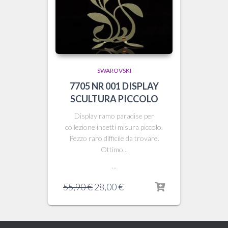
SWAROVSKI
7705 NR 001 DISPLAY
SCULTURA PICCOLO
Display ramo paradise per
collezione insetti misura piccolo.
Pezzo raro difficile da trovare.
Ottimo...
...
Il
Il
55,90
€
28,00
€
prezzo
prezzo
originale
attuale
era:
è: