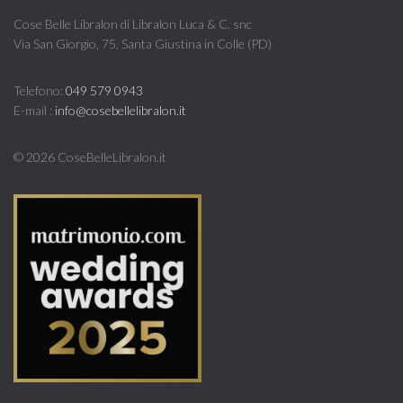
55,90 €.
28,00 €.
Cose Belle Libralon di Libralon Luca & C. snc
Via San Giorgio, 75, Santa Giustina in Colle (PD)
Telefono:
049 579 0943
E-mail :
info@cosebellelibralon.it
©
2026 CoseBelleLibralon.it