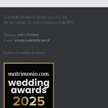
Cose Belle Libralon di Libralon Luca & C. snc
Via San Giorgio, 75, Santa Giustina in Colle (PD)
Telefono:
049 579 0943
E-mail :
info@cosebellelibralon.it
©
2026 CoseBelleLibralon.it