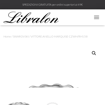
SPEDIZIONI GRATUITA per ordini superiori ai 49€
N
A
V
I
Home
/
SWAROVSKI
/ VITTORE:ANELLO MARQUISE CZWH/RHS 58
G
A
Z
I
O
N
E
T
O
G
G
L
E