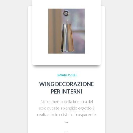
SWAROVSKI
WING DECORAZIONE
PER INTERNI
l\’ornamento della finestra del
sole questo splendido oggetto ?
realizzato in cristallo trasparente
...
...