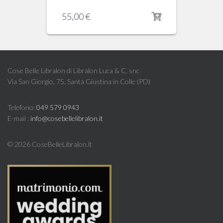
55,00
€
Cose Belle Libralon di Libralon Luca & C. snc
Via San Giorgio, 75, Santa Giustina in Colle (PD)
Telefono:
049 579 0943
E-mail :
info@cosebellelibralon.it
©
2026 CoseBelleLibralon.it