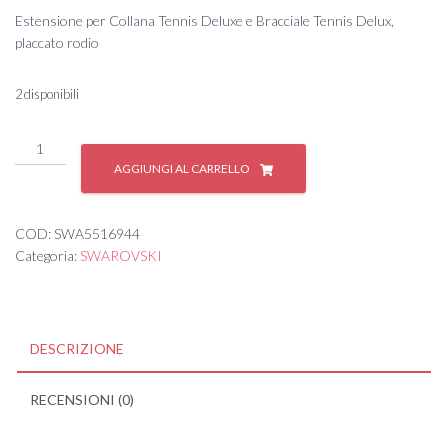
Estensione per Collana Tennis Deluxe e Bracciale Tennis Delux,
placcato rodio
2 disponibili
TENNIS
DLX:COLLANA
AGGIUNGI AL CARRELLO
EXT
CZWH/RHS
quantità
COD:
SWA5516944
Categoria:
SWAROVSKI
DESCRIZIONE
RECENSIONI (0)