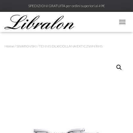
SPEDIZIONI GRATUITA per ordini superiori ai 49€
N
A
V
I
Home
/
SWAROVSKI
/ TENNIS DLX:COLLANA EXT CZWH/RHS
G
A
Z
I
O
N
E
T
O
G
G
L
E