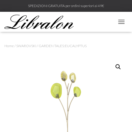
SPEDIZIONI GRATUITA per ordini superiori ai 49€
N
A
V
I
Home
/
SWAROVSKI
/ GARDEN TALES:EUCALYPTUS
G
A
Z
I
O
N
E
T
O
G
G
L
E