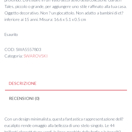
Tales, piccolo o grande, per aggiungere uno stile raffinato alla tua casa.
Oggetto decorativo. Non ? un giocattolo. Non adatto a bambini di et?
inferiore ai 15 anni. Misura: 16.6 x 5.1 x 0.5 cm
Esaurito
COD:
SWA5557803
Categoria:
SWAROVSKI
DESCRIZIONE
RECENSIONI (0)
Con un design minimalista, questa fantastica rappresentazione dell?
eucalipto rende omaggio alla bellezza di uno stelo singolo. Le 44
brillanti sfaccettature verdi, le linee morbide delle foglie e le tonalit?