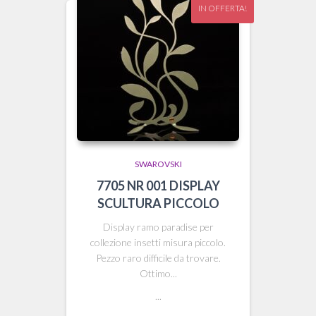
IN OFFERTA!
SWAROVSKI
7705 NR 001 DISPLAY
SCULTURA PICCOLO
Display ramo paradise per
collezione insetti misura piccolo.
Pezzo raro difficile da trovare.
Ottimo...
...