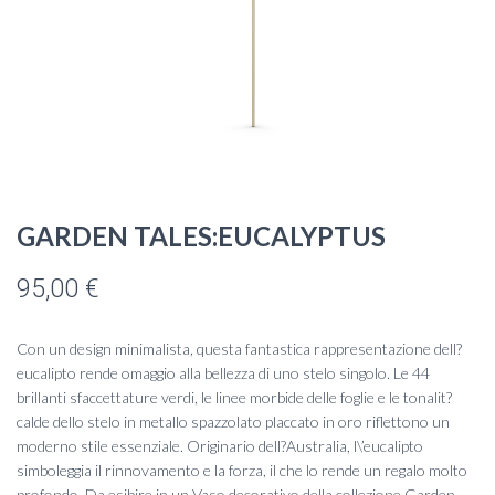
GARDEN TALES:EUCALYPTUS
95,00
€
Con un design minimalista, questa fantastica rappresentazione dell?
eucalipto rende omaggio alla bellezza di uno stelo singolo. Le 44
brillanti sfaccettature verdi, le linee morbide delle foglie e le tonalit?
calde dello stelo in metallo spazzolato placcato in oro riflettono un
moderno stile essenziale. Originario dell?Australia, l\’eucalipto
simboleggia il rinnovamento e la forza, il che lo rende un regalo molto
profondo. Da esibire in un Vaso decorativo della collezione Garden