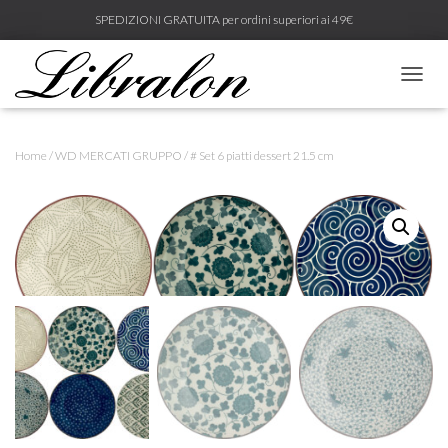
SPEDIZIONI GRATUITA per ordini superiori ai 49€
N
A
V
I
Home
/
WD MERCATI GRUPPO
/ # Set 6 piatti dessert 21.5 cm
G
A
Z
I
O
N
E
T
O
G
G
L
E