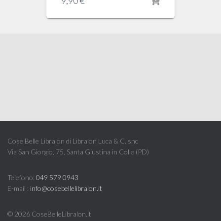
9,90
€
Cose Belle Libralon di Libralon Luca & C. snc
Via San Giorgio, 75, Santa Giustina in Colle (PD)
Telefono:
049 579 0943
E-mail :
info@cosebellelibralon.it
©
2026 CoseBelleLibralon.it