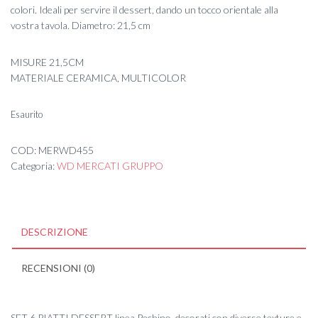
colori. Ideali per servire il dessert, dando un tocco orientale alla
vostra tavola. Diametro: 21,5 cm
MISURE 21,5CM
MATERIALE CERAMICA, MULTICOLOR
Esaurito
COD:
MERWD455
Categoria:
WD MERCATI GRUPPO
DESCRIZIONE
RECENSIONI (0)
SET 6 PIATTI DESSERT linea Pechino, decorati con diverse texture e