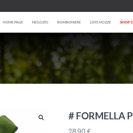
HOME PAGE
NEGOZIO
BOMBONIERE
LISTE NOZZE
SHOP O
# FORMELLA 
28,90
€