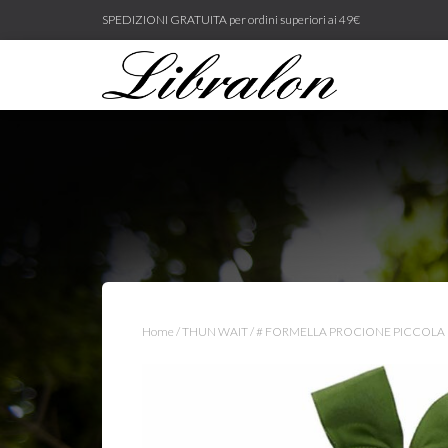
SPEDIZIONI GRATUITA per ordini superiori ai 49€
Home
/
THUN WAIT
/ # FORMELLA PROCIONE PICCOLA