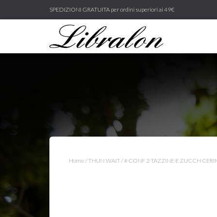
SPEDIZIONI GRATUITA per ordini superiori ai 49€
Home
/
THUN WAIT
/ # CONF 2 TAZZINE E ZUCCH CER