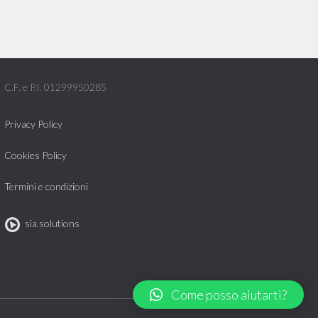
C.F. e P.I. 01299950285
Privacy Policy
Cookies Policy
Termini e condizioni
sia.solutions
Come posso aiutarti?