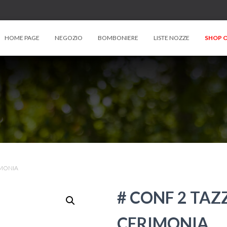
HOME PAGE
NEGOZIO
BOMBONIERE
LISTE NOZZE
SHOP O
IMONIA
# CONF 2 TAZ
CERIMONIA