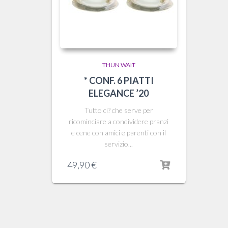
THUN WAIT
* CONF. 6 PIATTI
ELEGANCE ’20
Tutto ci? che serve per
ricominciare a condividere pranzi
e cene con amici e parenti con il
servizio...
49,90
€