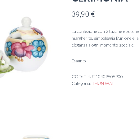
39,90
€
La confezione con 2 tazzine e zucch
margherite, simboleggia l?unione e la
eleganza a ogni momento speciale.
Esaurito
COD:
THUT10409505P00
Categoria:
THUN WAIT