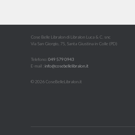
Cose Belle Libralon di Libralon Luca & C. snc
Via San Giorgio, 75, Santa Giustina in Colle (PD)
Telefono:
049 579 0943
E-mail :
info@cosebellelibralon.it
©
2026 CoseBelleLibralon.it