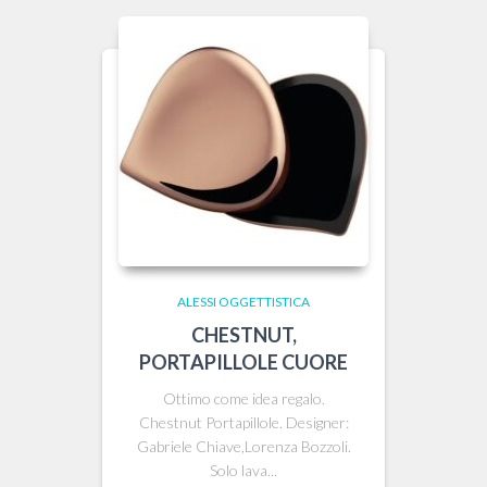
ALESSI OGGETTISTICA
CHESTNUT,
PORTAPILLOLE CUORE
Ottimo come idea regalo.
Chestnut Portapillole. Designer:
Gabriele Chiave,Lorenza Bozzoli.
Solo lava...