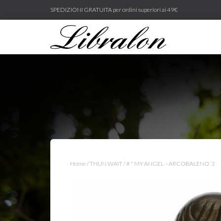
SPEDIZIONI GRATUITA per ordini superiori ai 49€
Home
/
THUN WAIT
/ # * MY ANGEL – ARCOBALENO ‘2