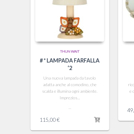
THUN WAIT
# * LAMPADA FARFALLA
‘2
Una nuova lampada da tavolo
adatta anche al comodino, che
ric
scalda e illumina ogni ambiente.
e 
Imprezios...
...
49
115,00
€