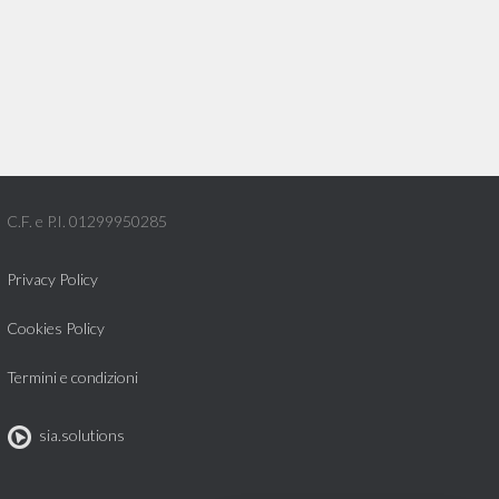
C.F. e P.I. 01299950285
Privacy Policy
Cookies Policy
Termini e condizioni
sia.solutions