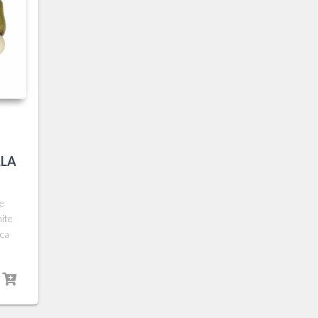
LLA
ie
ite
ica