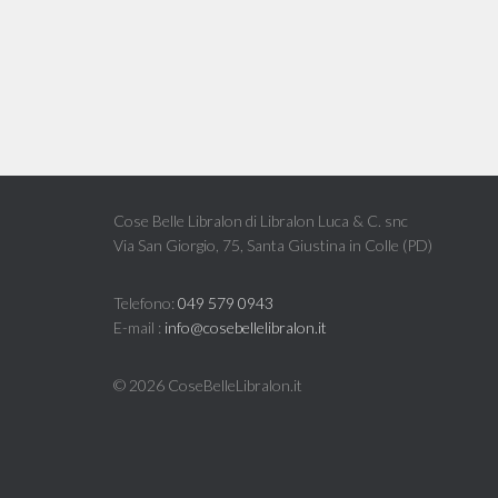
Cose Belle Libralon di Libralon Luca & C. snc
Via San Giorgio, 75, Santa Giustina in Colle (PD)
Telefono:
049 579 0943
E-mail :
info@cosebellelibralon.it
©
2026 CoseBelleLibralon.it