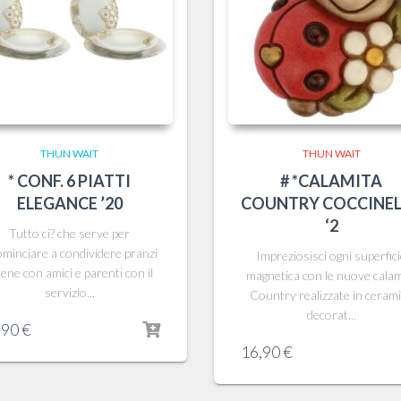
THUN WAIT
THUN WAIT
* CONF. 6 PIATTI
# *CALAMITA
ELEGANCE ’20
COUNTRY COCCINE
‘2
Tutto ci? che serve per
ominciare a condividere pranzi
Impreziosisci ogni superfic
cene con amici e parenti con il
magnetica con le nuove calam
servizio...
Country realizzate in ceram
decorat...
,90
€
16,90
€