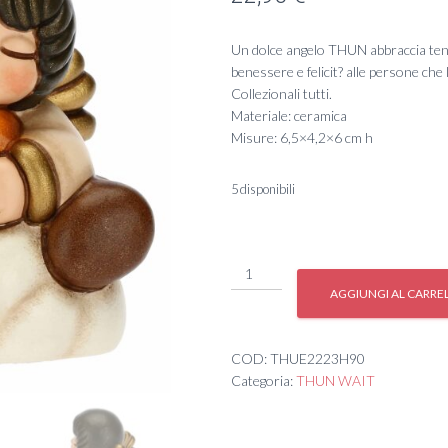
Un dolce angelo THUN abbraccia te
benessere e felicit? alle persone ch
Collezionali tutti.
Materiale: ceramica
Misure: 6,5×4,2×6 cm h
5 disponibili
#
*
AGGIUNGI AL CARRE
MY
ANGEL
-
COD:
THUE2223H90
ARCOBALENO
Categoria:
THUN WAIT
'2
quantità