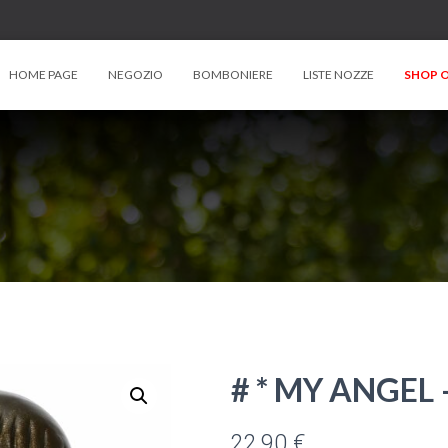
HOME PAGE
NEGOZIO
BOMBONIERE
LISTE NOZZE
SHOP O
# * MY ANGEL
22,90
€