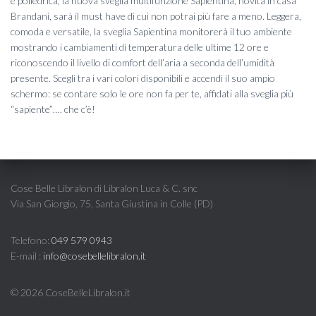
e poliedrica, la nuova sveglia multifunzione Sapientina, novità in casa
Brandani, sarà il must have di cui non potrai più fare a meno. Leggera,
comoda e versatile, la sveglia Sapientina monitorerà il tuo ambiente
mostrando i cambiamenti di temperatura delle ultime 12 ore e
riconoscendo il livello di comfort dell’aria a seconda dell’umidità
presente. Scegli tra i vari colori disponibili e accendi il suo ampio
schermo: se contare solo le ore non fa per te, affidati alla sveglia più
“sapiente”…. che c’è!
Cose Belle Libralon di Libralon Luca & C. snc
Via San Giorgio, 75, Santa Giustina in Colle (PD)
Telefono:
049 579 0943
E-mail :
info@cosebellelibralon.it
©
2026 CoseBelleLibralon.it