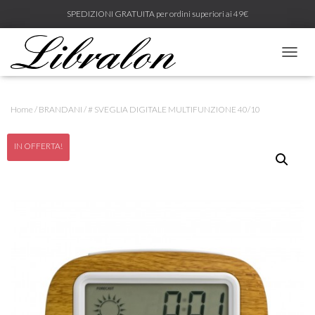
SPEDIZIONI GRATUITA per ordini superiori ai 49€
N
A
V
I
Home
/
BRANDANI
/ # SVEGLIA DIGITALE MULTIFUNZIONE 40/10
G
A
Z
IN OFFERTA!
I
O
N
E
T
O
G
G
L
E