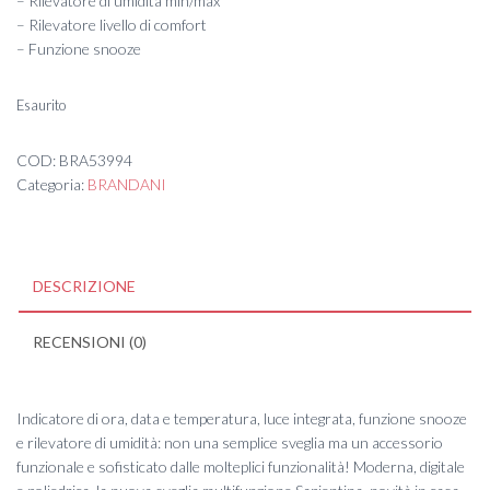
– Rilevatore di umidità min/max
– Rilevatore livello di comfort
– Funzione snooze
Esaurito
COD:
BRA53994
Categoria:
BRANDANI
DESCRIZIONE
RECENSIONI (0)
Indicatore di ora, data e temperatura, luce integrata, funzione snooze
e rilevatore di umidità: non una semplice sveglia ma un accessorio
funzionale e sofisticato dalle molteplici funzionalità! Moderna, digitale