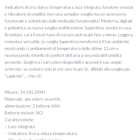
prezzo
prezzo
Indicatore di ora, data e temperatura, luce integrata, funzione snooze
originale
attuale
e rilevatore di umidità: non una semplice sveglia ma un accessorio
funzionale e sofisticato dalle molteplici funzionalità! Moderna, digitale
era:
è:
e poliedrica, la nuova sveglia multifunzione Sapientina, novità in casa
Brandani, sarà il must have di cui non potrai più fare a meno. Leggera,
16,40 €.
14,80 €.
comoda e versatile, la sveglia Sapientina monitorerà il tuo ambiente
mostrando i cambiamenti di temperatura delle ultime 12 ore e
riconoscendo il livello di comfort dell’aria a seconda dell’umidità
presente. Scegli tra i vari colori disponibili e accendi il suo ampio
schermo: se contare solo le ore non fa per te, affidati alla sveglia più
“sapiente”…. che c’è!
Misure: 14,5X5,5X9H
Materiale: abs colori: assortiti
alimentazione: 2 batterie AAA
Batterie incluse: NO
Caratteristiche:
– Luce integrata
– Indicatore di ora, data e temperatura