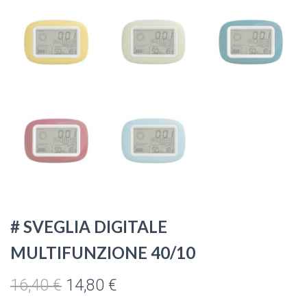
# SVEGLIA DIGITALE
MULTIFUNZIONE 40/10
Il
Il
16,40
€
14,80
€