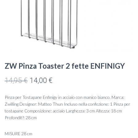
ZW Pinza Toaster 2 fette ENFINIGY
Il
Il
14,95
€
14,00
€
prezzo
prezzo
Pinza per Tostapane Enfinigy in acciaio con manico bianco. Marca:
originale
attuale
Zwilling Designer: Matteo Thun Incluso nella confezione: 1 Pinza per
tostapane Composizione: acciaio Larghezza: 3 cm Altezza: 18 cm
era:
è:
Profondit?: 28 cm
14,95 €.
14,00 €.
MISURE 28 cm