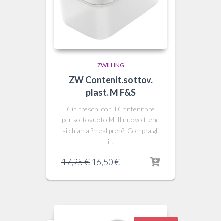
ZWILLING
ZW Contenit.sottov.
plast. M F&S
Cibi freschi con il Contenitore
per sottovuoto M. Il nuovo trend
si chiama ?meal prep?. Compra gli
i...
Il
Il
17,95
€
16,50
€
prezzo
prezzo
originale
attuale
era:
è:
17,95 €.
16,50 €.