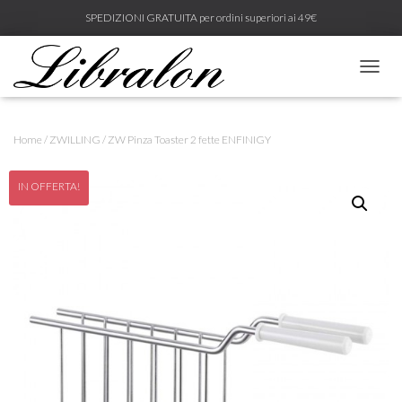
SPEDIZIONI GRATUITA per ordini superiori ai 49€
N
A
V
I
Home
/
ZWILLING
/ ZW Pinza Toaster 2 fette ENFINIGY
G
A
Z
IN OFFERTA!
I
O
N
E
T
O
G
G
L
E