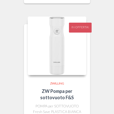
originale
attuale
era:
è:
27,95 €.
25,50 €.
IN OFFERTA!
ZWILLING
ZW Pompa per
sottovuoto F&S
POMPA per SOTTOVUOTO
Fresh Save PLASTICA BIANCA