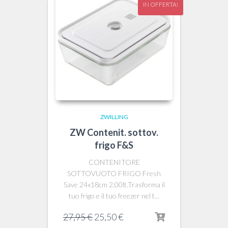
IN OFFERTA!
ZWILLING
ZW Contenit. sottov.
frigo F&S
CONTENITORE
SOTTOVUOTO FRIGO Fresh
Save 24x18cm 2,00lt.Trasforma il
tuo frigo e il tuo freezer nel t...
Il
Il
27,95
€
25,50
€
prezzo
prezzo