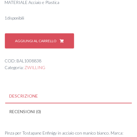
MATERIALE Acciaio e Plastica
1 disponibili
ZW
Pinza
AGGIUNGI AL CARRELLO
Toaster
2
fette
COD:
BAL1008838
ENFINIGY
Categoria:
ZWILLING
quantità
DESCRIZIONE
RECENSIONI (0)
Pinza per Tostapane Enfinigy in acciaio con manico bianco. Marca: