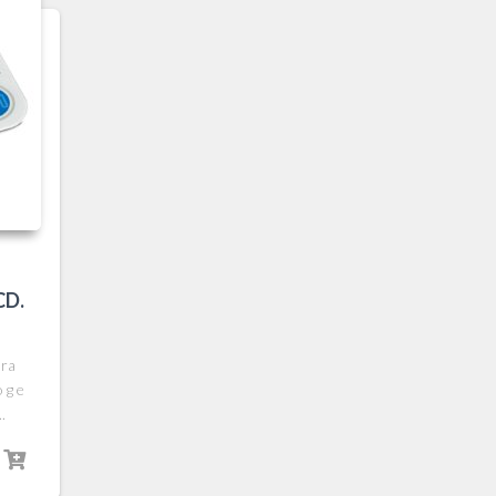
CD.
ura
 g e
..