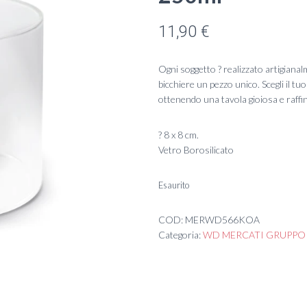
11,90
€
Ogni soggetto ? realizzato artigiana
bicchiere un pezzo unico. Scegli il t
ottenendo una tavola gioiosa e raffi
? 8 x 8 cm.
Vetro Borosilicato
Esaurito
COD:
MERWD566KOA
Categoria:
WD MERCATI GRUPPO