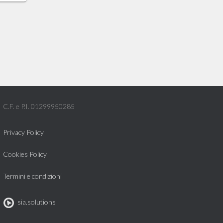
C.F. e P.I. 01299950285
Privacy Policy
Cookies Policy
Termini e condizioni
sia.solutions