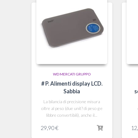
WD MERCATI GRUPPO
# P. Alimenti display LCD.
Sabbia
s
La bilancia di precisione misura
oltre al peso (due unit? di peso g e
libbre convertibili), anche il...
29,90
€
12