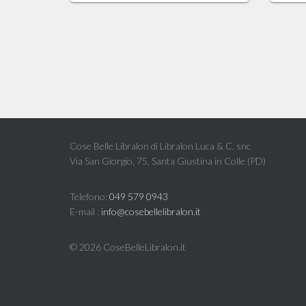
Cose Belle Libralon di Libralon Luca & C. snc
Via San Giorgio, 75, Santa Giustina in Colle (PD)
Telefono:
049 579 0943
E-mail :
info@cosebellelibralon.it
©
2026 CoseBelleLibralon.it