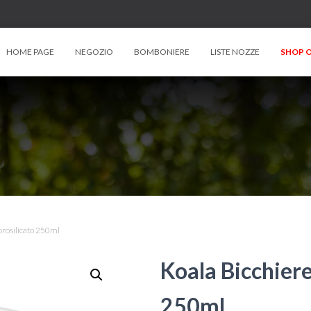
HOME PAGE
NEGOZIO
BOMBONIERE
LISTE NOZZE
SHOP O
borosilicato 250ml
Koala Bicchiere
250ml