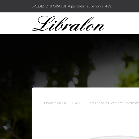
SPEDIZIONI GRATUITA per ordini superiori ai 49€
Home
/
WD MERCATI GRUPPO
/ Koala Bicchiere in vetro 