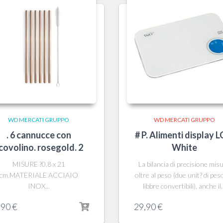
WD MERCATI GRUPPO
WD MERCATI GRUPPO
. 6 cannucce con
# P. Alimenti display L
covolino. rosegold. 2
White
MISURE ?0,8 x 21
La bilancia di precisione mis
cm.MATERIALE ACCIAIO
oltre al peso (due unit? di peso
INOX...
libbre convertibili), anche il.
,90
€
29,90
€