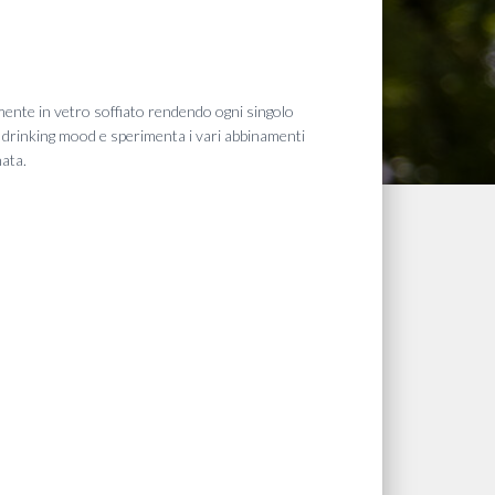
lmente in vetro soffiato rendendo ogni singolo
uo drinking mood e sperimenta i vari abbinamenti
nata.