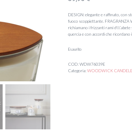
DESIGN: elegante e raffinato, con st
fuoco scoppiettante. FRAGRANZA WH
richiamano i frizzanti rami d\\\’abete
quercia e con accordi che ricordano il
Esaurito
COD:
WDW76039E
Categoria:
WOODWICK CANDEL