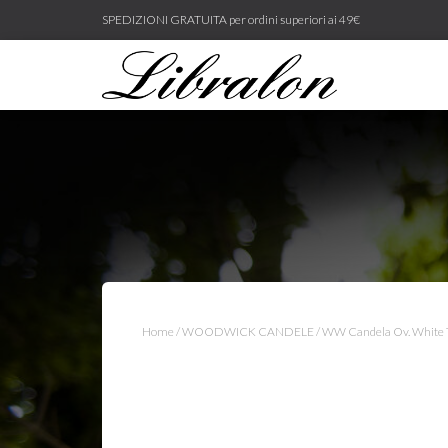
SPEDIZIONI GRATUITA per ordini superiori ai 49€
Home
/
WOODWICK CANDELE
/ WW Candela Ov. White 