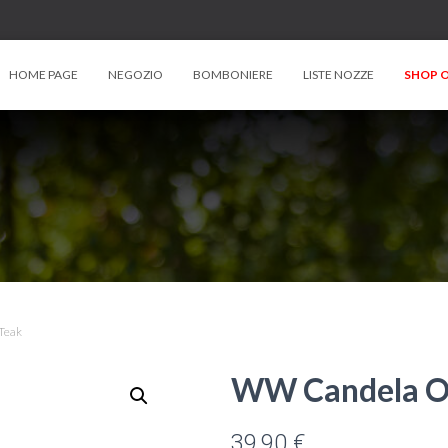
HOME PAGE
NEGOZIO
BOMBONIERE
LISTE NOZZE
SHOP O
Teak
WW Candela Ov
39,90
€