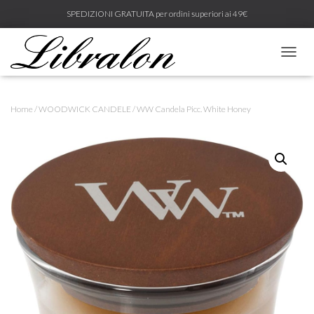
SPEDIZIONI GRATUITA per ordini superiori ai 49€
N
A
V
I
Home
/
WOODWICK CANDELE
/ WW Candela Picc. White Honey
G
A
Z
I
O
N
E
T
O
G
G
L
E