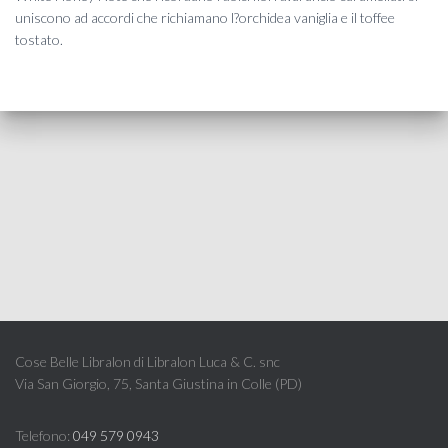
uniscono ad accordi che richiamano l?orchidea vaniglia e il toffee
tostato.
Cose Belle Libralon di Libralon Luca & C. snc
Via San Giorgio, 75, Santa Giustina in Colle (PD)
Telefono:
049 579 0943