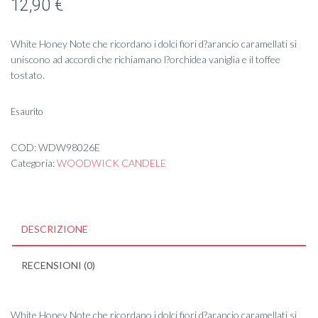
12,90
€
White Honey Note che ricordano i dolci fiori d?arancio caramellati si
uniscono ad accordi che richiamano l?orchidea vaniglia e il toffee
tostato.
Esaurito
COD:
WDW98026E
Categoria:
WOODWICK CANDELE
DESCRIZIONE
RECENSIONI (0)
White Honey Note che ricordano i dolci fiori d?arancio caramellati si