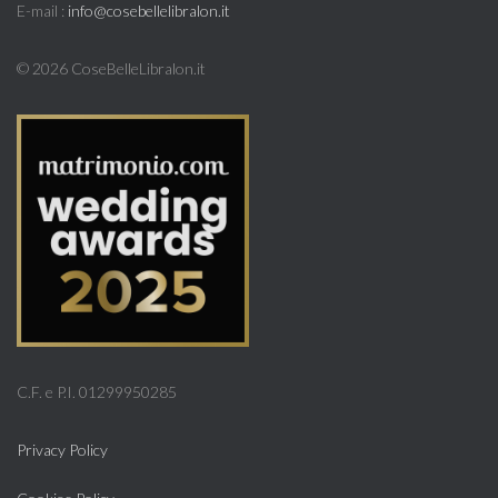
E-mail :
info@cosebellelibralon.it
©
2026 CoseBelleLibralon.it
C.F. e P.I. 01299950285
Privacy Policy