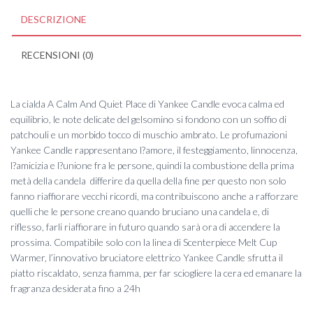
DESCRIZIONE
RECENSIONI (0)
La cialda A Calm And Quiet Place di Yankee Candle evoca calma ed
equilibrio, le note delicate del gelsomino si fondono con un soffio di
patchouli e un morbido tocco di muschio ambrato. Le profumazioni
Yankee Candle rappresentano l?amore, il festeggiamento, linnocenza,
l?amicizia e l?unione fra le persone, quindi la combustione della prima
metà della candela differire da quella della fine per questo non solo
fanno riaffiorare vecchi ricordi, ma contribuiscono anche a rafforzare
quelli che le persone creano quando bruciano una candela e, di
riflesso, farli riaffiorare in futuro quando sarà ora di accendere la
prossima. Compatibile solo con la linea di Scenterpiece Melt Cup
Warmer, l’innovativo bruciatore elettrico Yankee Candle sfrutta il
piatto riscaldato, senza fiamma, per far sciogliere la cera ed emanare la
fragranza desiderata fino a 24h