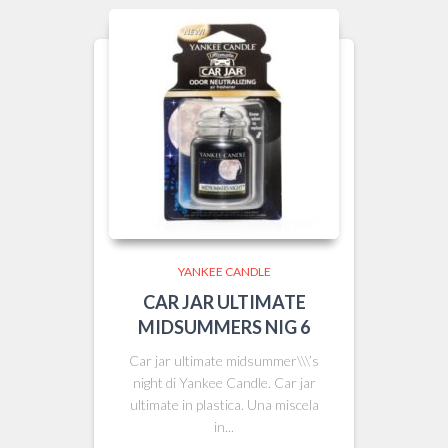
YANKEE CANDLE
CAR JAR ULTIMATE
MIDSUMMERS NIG 6
Car jar ultimate midsummer\\\’s
night di Yankee Candle. Car jar
ultimate in plastica. Una miscela
in...