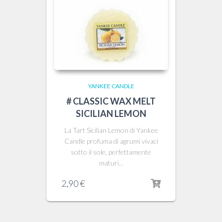
YANKEE CANDLE
# CLASSIC WAX MELT
SICILIAN LEMON
La Tart Sicilian Lemon di Yankee
Candle profuma di agrumi vivaci
sotto il sole, perfettamente
maturi...
2,90
€