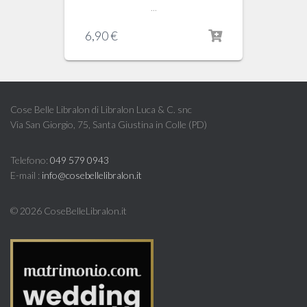
...
6,90
€
Cose Belle Libralon di Libralon Luca & C. snc
Via San Giorgio, 75, Santa Giustina in Colle (PD)
Telefono:
049 579 0943
E-mail :
info@cosebellelibralon.it
©
2026 CoseBelleLibralon.it