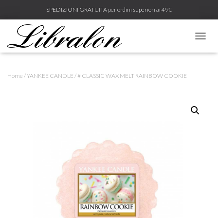
SPEDIZIONI GRATUITA per ordini superiori ai 49€
N
A
V
I
Home
/
YANKEE CANDLE
/ # CLASSIC WAX MELT RAINBOW COOKIE
G
A
Z
I
O
N
E
T
O
G
G
L
E