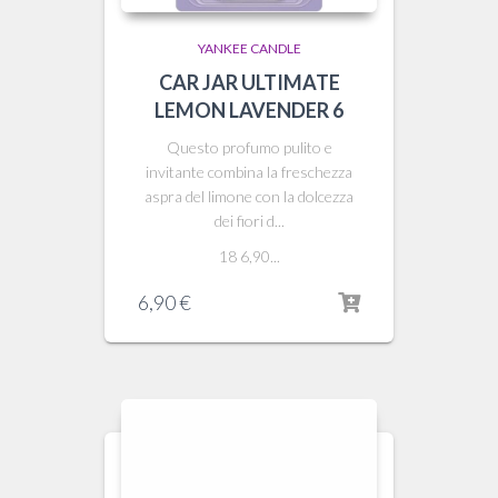
YANKEE CANDLE
CAR JAR ULTIMATE
LEMON LAVENDER 6
Questo profumo pulito e
invitante combina la freschezza
aspra del limone con la dolcezza
dei fiori d...
18 6,90...
6,90
€