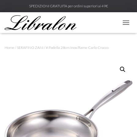
SPEDIZIONI GRATUITA per ordini superiori ai 49€
N
A
V
I
Home
/
SERAFINO ZANI
/ # Padella 28cm Inox/Rame Carlo Cracco
G
A
Z
I
O
N
E
T
O
G
G
L
E