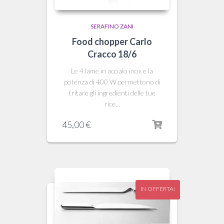
SERAFINO ZANI
Food chopper Carlo
Cracco 18/6
Le 4 lame in acciaio inox e la
potenza di 400 W permettono di
tritare gli ingredienti delle tue
rice...
45,00
€
IN OFFERTA!