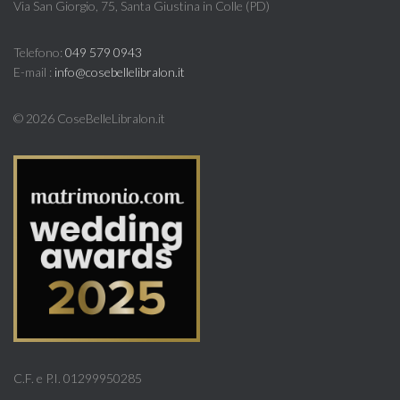
Via San Giorgio, 75, Santa Giustina in Colle (PD)
Telefono:
049 579 0943
E-mail :
info@cosebellelibralon.it
©
2026 CoseBelleLibralon.it
C.F. e P.I. 01299950285