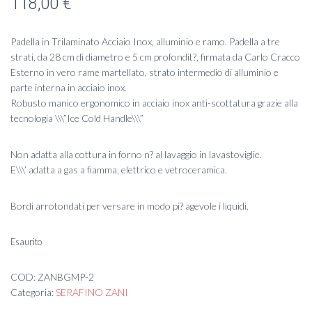
118,00
€
Padella in Trilaminato Acciaio Inox, alluminio e ramo. Padella a tre
strati, da 28 cm di diametro e 5 cm profondit?, firmata da Carlo Cracco
Esterno in vero rame martellato, strato intermedio di alluminio e
parte interna in acciaio inox.
Robusto manico ergonomico in acciaio inox anti-scottatura grazie alla
tecnologia \\\”Ice Cold Handle\\\”
Non adatta alla cottura in forno n? al lavaggio in lavastoviglie.
E\\\’ adatta a gas a fiamma, elettrico e vetroceramica.
Bordi arrotondati per versare in modo pi? agevole i liquidi.
Esaurito
COD:
ZANBGMP-2
Categoria:
SERAFINO ZANI