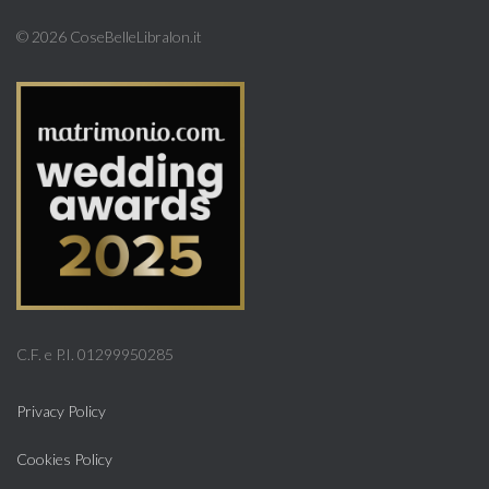
©
2026 CoseBelleLibralon.it
C.F. e P.I. 01299950285
Privacy Policy
Cookies Policy