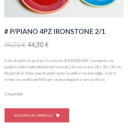
# P/PIANO 4PZ IRONSTONE 2/1
Il
Il
49,20
€
44,30
€
prezzo
prezzo
Il set di piatti da portata Ironstone di BRANDANI ? composto da
originale
attuale
quattro piatti splendidamente lavorati, che misurano 28 x 30 x 30 cm.
Realizzati in Italia, questi piatti sono lavabili in lavastoviglie, il che li
era:
è:
rende una scelta perfetta per pranzi eleganti e senza sforzo.
49,20 €.
44,30 €.
1 disponibili
#
P/PIANO
AGGIUNGI AL CARRELLO
4PZ
IRONSTONE