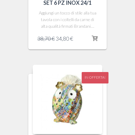
SET 6 PZ INOX 24/1
Aggiungi un tocco di stile alla tua
tavola con i coltelli da carne di
alta qualità firmati Brandani....
Il
Il
38,70
€
34,80
€
prezzo
prezzo
originale
attuale
era:
è:
38,70 €.
34,80 €.
IN OFFERTA!