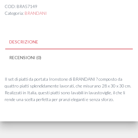
2/1
COD:
BRA57149
quantità
Categoria:
BRANDANI
DESCRIZIONE
RECENSIONI (0)
Il set di piatti da portata Ironstone di BRANDANI ? composto da
quattro piatti splendidamente lavorati, che misurano 28 x 30 x 30 cm.
Realizzati in Italia, questi piatti sono lavabili in lavastoviglie, il che li
rende una scelta perfetta per pranzi eleganti e senza sforzo.