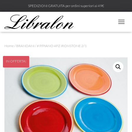
SPEDIZIONI GRATUITA per ordini superiori ai 49€
N
A
V
I
Home
/
BRANDANI
/ # P/PIANO 4PZ IRONSTONE 2/1
G
A
Z
IN OFFERTA!
I
O
N
E
T
O
G
G
L
E