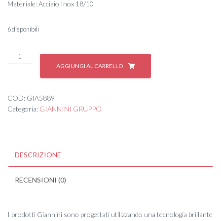
Materiale: Acciaio Inox 18/10
6 disponibili
#
COLTELLO
AGGIUNGI AL CARRELLO
TAVOLA
VIOLA
CM
COD:
GIA5889
11
Categoria:
GIANNINI GRUPPO
6
quantità
DESCRIZIONE
RECENSIONI (0)
I prodotti Giannini sono progettati utilizzando una tecnologia brillante