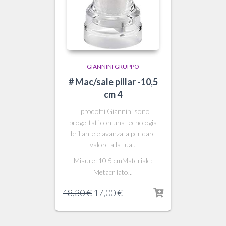
GIANNINI GRUPPO
# Mac/sale pillar -10,5
cm 4
I prodotti Giannini sono
progettati con una tecnologia
brillante e avanzata per dare
valore alla tua...
Misure: 10,5 cmMateriale:
Metacrilato...
Il
Il
18,30
€
17,00
€
prezzo
prezzo
originale
attuale
era:
è: