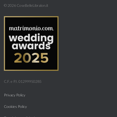
©
2026 CoseBelleLibralon.it
C.F. e P.I. 01299950285
Privacy Policy
Cookies Policy