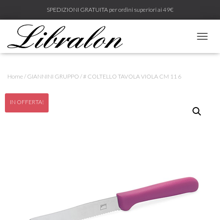
SPEDIZIONI GRATUITA per ordini superiori ai 49€
N
A
V
I
Home
/
GIANNINI GRUPPO
/ # COLTELLO TAVOLA VIOLA CM 11 6
G
A
Z
IN OFFERTA!
I
O
N
E
T
O
G
G
L
E