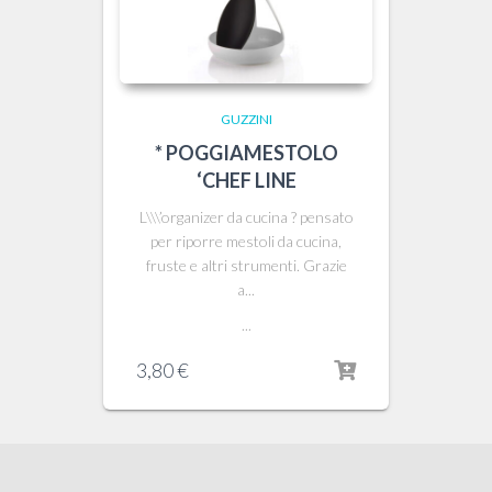
GUZZINI
* POGGIAMESTOLO
‘CHEF LINE
L\\\’organizer da cucina ? pensato
per riporre mestoli da cucina,
fruste e altri strumenti. Grazie
a...
...
3,80
€