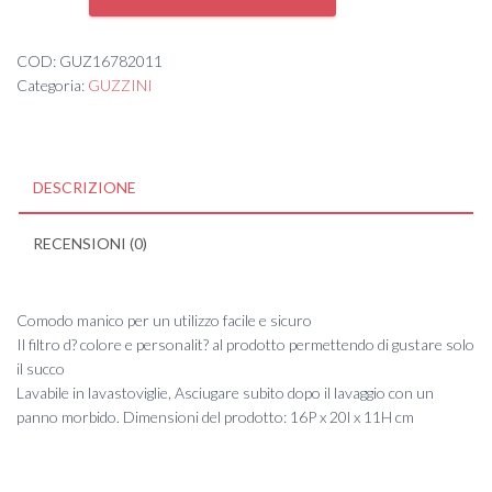
NEW
2
quantità
COD:
GUZ16782011
Categoria:
GUZZINI
DESCRIZIONE
RECENSIONI (0)
Comodo manico per un utilizzo facile e sicuro
Il filtro d? colore e personalit? al prodotto permettendo di gustare solo
il succo
Lavabile in lavastoviglie, Asciugare subito dopo il lavaggio con un
panno morbido. Dimensioni del prodotto: 16P x 20l x 11H cm