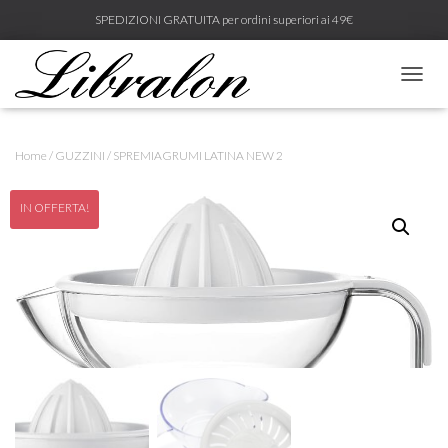
SPEDIZIONI GRATUITA per ordini superiori ai 49€
N
A
V
I
Home
/
GUZZINI
/ SPREMIAGRUMI LATINA NEW 2
G
A
Z
IN OFFERTA!
I
O
N
E
T
O
G
G
L
E