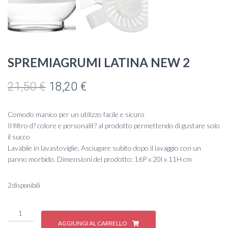
SPREMIAGRUMI LATINA NEW 2
Il
Il
21,50
€
18,20
€
prezzo
prezzo
Comodo manico per un utilizzo facile e sicuro
originale
attuale
Il filtro d? colore e personalit? al prodotto permettendo di gustare solo
il succo
era:
è:
Lavabile in lavastoviglie, Asciugare subito dopo il lavaggio con un
panno morbido. Dimensioni del prodotto: 16P x 20l x 11H cm
21,50 €.
18,20 €.
2 disponibili
SPREMIAGRUMI
LATINA
AGGIUNGI AL CARRELLO