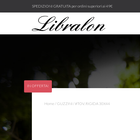
SPEDIZIONI GRATUITA per ordini superiori ai 49€
IN OFFERTA!
Home
/
GUZZINI
/ #TOV. RIGIDA 30X44