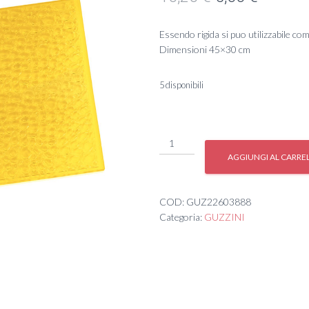
prezzo
prezzo
Essendo rigida si puo utilizzabile co
originale
attuale
Dimensioni 45×30 cm
era:
è:
5 disponibili
10,20 €.
5,00 €.
#TOV.
RIGIDA
AGGIUNGI AL CARRE
30X44
quantità
COD:
GUZ22603888
Categoria:
GUZZINI