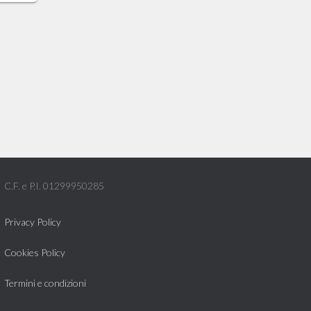
.
C.F. e P.I. 01299950285
Privacy Policy
Cookies Policy
Termini e condizioni