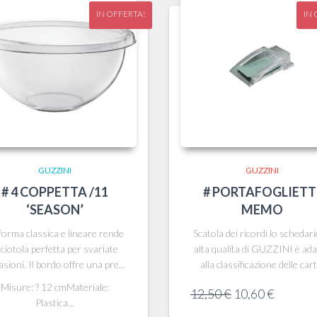
IN OFFERTA!
IN 
GUZZINI
GUZZINI
# 4 COPPETTA /11
# PORTAFOGLIETT
‘SEASON’
MEMO
forma classica e lineare rende
Scatola dei ricordi lo schedari
 ciotola perfetta per svariate
alta qualita di GUZZINI è ad
asioni. Il bordo offre una pre...
alla classificazione delle cart.
Misure: ? 12 cmMateriale:
Il
Il
12,50
€
10,60
€
Plastica...
prezzo
prezzo