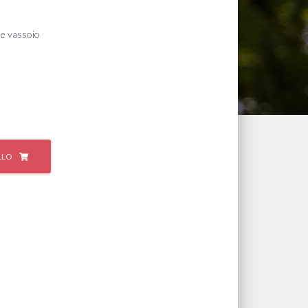
me vassoio
LLO