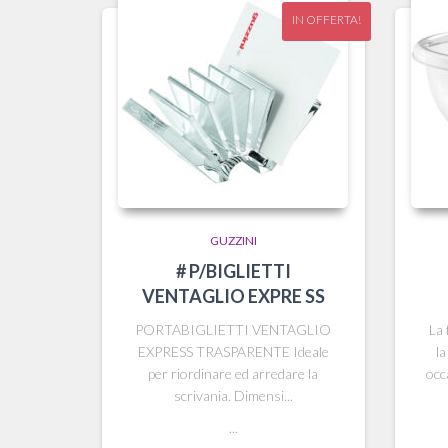
IN OFFERTA!
GUZZINI
# P/BIGLIETTI
VENTAGLIO EXPRE SS
PORTABIGLIETTI VENTAGLIO
La 
EXPRESS TRASPARENTE Ideale
la
per riordinare ed arredare la
occ
scrivania. Dimensi...
...