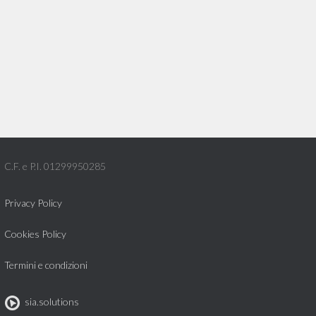
C.F. e P.I. 01299950285
Privacy Policy
Cookies Policy
Termini e condizioni
sia.solutions