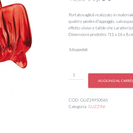
prezzo
prezzo
Portatovaglioli realizzato in material
originale
attuale
quattro piedini d?appoggio, salvaspazi
effetto visivo e tattile che caratterizz
era:
è:
Dimensioni prodotto: ?11 x 16 x 8 
15,50 €.
7,70 €.
3 disponibili
#
P/TOVAGLIOLI
AGGIUNGI AL CARRE
'AQUA'
quantità
COD:
GUZ24950065
Categoria:
GUZZINI