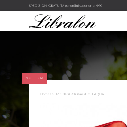
SPEDIZIONI GRATUITA per ordini superiori ai 49€
IN OFFERTA!
Home
/
GUZZINI
/ # P/TOVAGLIOLI ‘AQUA’