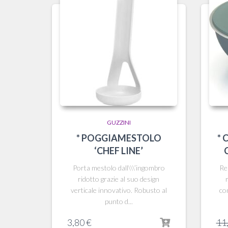
GUZZINI
* POGGIAMESTOLO
* 
‘CHEF LINE’
Porta mestolo dall\\\’ingombro
Re
ridotto grazie al suo design
verticale innovativo. Robusto al
co
punto d...
3,80
€
11