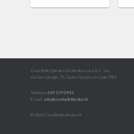
Cose Belle Libralon di Libralon Luca & C. snc
Via San Giorgio, 75, Santa Giustina in Colle (PD)
Telefono:
049 579 0943
E-mail :
info@cosebellelibralon.it
©
2026 CoseBelleLibralon.it