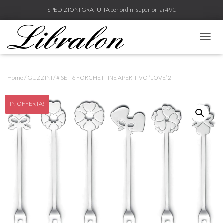
SPEDIZIONI GRATUITA per ordini superiori ai 49€
N
A
V
I
Home
/
GUZZINI
/ # SET 6 FORCHETTINE APERITIVO ‘LOVE’ 2
G
A
Z
IN OFFERTA!
I
O
N
E
T
O
G
G
L
E