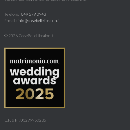
Telefono:
049 579 0943
E-mail :
info@cosebellelibralon.it
©
2026 CoseBelleLibralon.it
C.F. e P.I. 01299950285