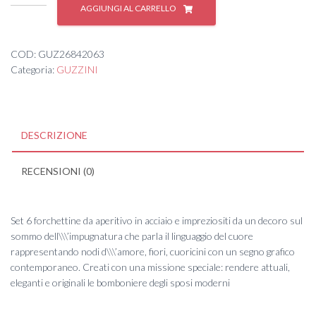
SET
AGGIUNGI AL CARRELLO
6
FORCHETTINE
APERITIVO
COD:
GUZ26842063
'LOVE'
Categoria:
GUZZINI
2
quantità
DESCRIZIONE
RECENSIONI (0)
Set 6 forchettine da aperitivo in acciaio e impreziositi da un decoro sul
sommo dell\\\’impugnatura che parla il linguaggio del cuore
rappresentando nodi d\\\’amore, fiori, cuoricini con un segno grafico
contemporaneo. Creati con una missione speciale: rendere attuali,
eleganti e originali le bomboniere degli sposi moderni