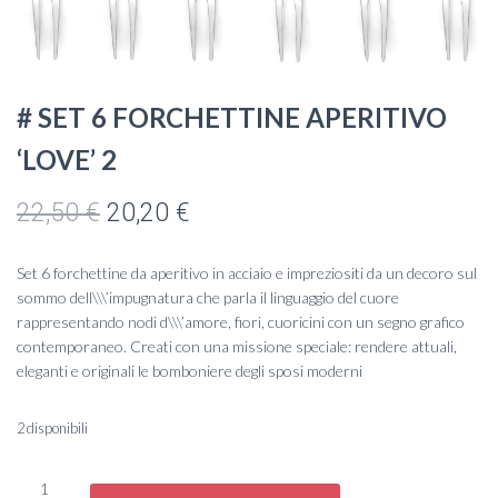
# SET 6 FORCHETTINE APERITIVO
‘LOVE’ 2
Il
Il
22,50
€
20,20
€
prezzo
prezzo
Set 6 forchettine da aperitivo in acciaio e impreziositi da un decoro sul
originale
attuale
sommo dell\\\’impugnatura che parla il linguaggio del cuore
rappresentando nodi d\\\’amore, fiori, cuoricini con un segno grafico
era:
è:
contemporaneo. Creati con una missione speciale: rendere attuali,
eleganti e originali le bomboniere degli sposi moderni
22,50 €.
20,20 €.
2 disponibili
#