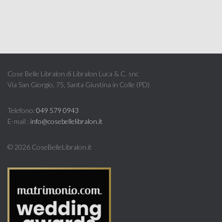
Cose Belle Libralon di Libralon Luca & C. snc
Via San Giorgio, 75, Santa Giustina in Colle (PD)
Telefono:
049 579 0943
E-mail :
info@cosebellelibralon.it
©
2026 CoseBelleLibralon.it