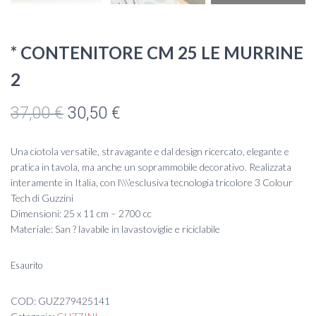
* CONTENITORE CM 25 LE MURRINE
2
Il
Il
37,00
€
30,50
€
prezzo
prezzo
Una ciotola versatile, stravagante e dal design ricercato, elegante e
originale
attuale
pratica in tavola, ma anche un soprammobile decorativo. Realizzata
interamente in Italia, con l\\\’esclusiva tecnologia tricolore 3 Colour
era:
è:
Tech di Guzzini
Dimensioni: 25 x 11 cm – 2700 cc
37,00 €.
30,50 €.
Materiale: San ? lavabile in lavastoviglie e riciclabile
Esaurito
COD:
GUZ279425141