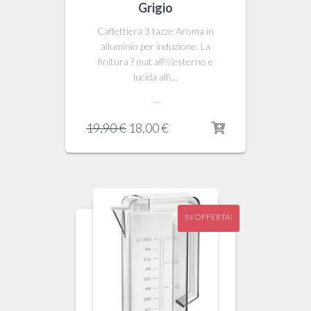
Grigio
Caffettiera 3 tazze Aroma in
alluminio per induzione. La
finitura ? mat all\\\’esterno e
lucida all\...
...
Il
Il
19,90
€
18,00
€
prezzo
prezzo
originale
attuale
era:
è:
19,90 €.
18,00 €.
IN OFFERTA!