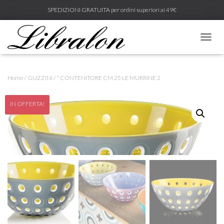
SPEDIZIONI GRATUITA per ordini superiori ai 49€
N
A
V
I
Home
/
GUZZINI
/ * CONTENITORE CM 25 LE MURRINE 2
G
A
Z
IN OFFERTA!
I
O
N
E
T
O
G
G
L
E