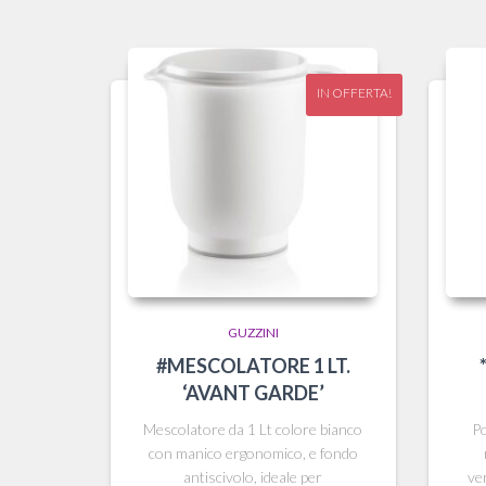
IN OFFERTA!
GUZZINI
#MESCOLATORE 1 LT.
‘AVANT GARDE’
Mescolatore da 1 Lt colore bianco
Po
con manico ergonomico, e fondo
antiscivolo, ideale per
ve