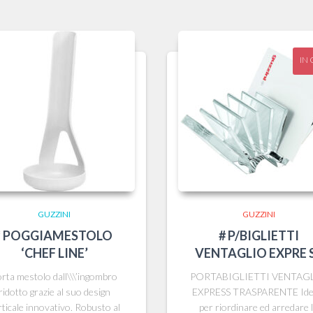
IN 
GUZZINI
GUZZINI
* POGGIAMESTOLO
# P/BIGLIETTI
‘CHEF LINE’
VENTAGLIO EXPRE 
rta mestolo dall\\\’ingombro
PORTABIGLIETTI VENTAG
ridotto grazie al suo design
EXPRESS TRASPARENTE Ide
rticale innovativo. Robusto al
per riordinare ed arredare 