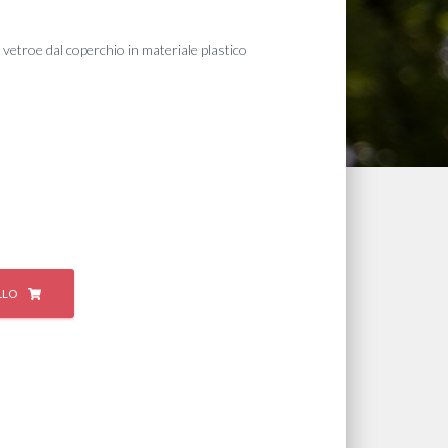
o
 vetroe dal coperchio in materiale plastico
e
€.
LLO