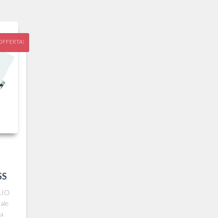
OFFERTA!
SS
LIO
ale
la