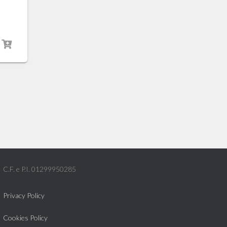
.
C.F. e P.I. 01299950285
Privacy Policy
Cookies Policy