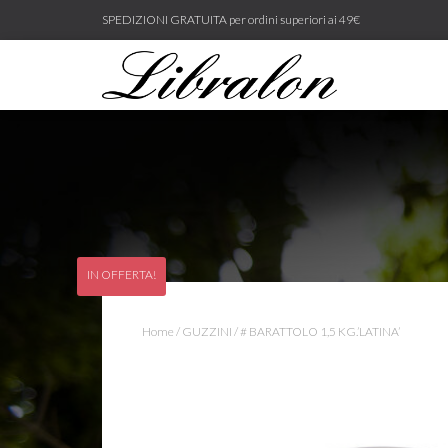
SPEDIZIONI GRATUITA per ordini superiori ai 49€
IN OFFERTA!
Home
/
GUZZINI
/ # BARATTOLO 1,5 KG.’LATINA’