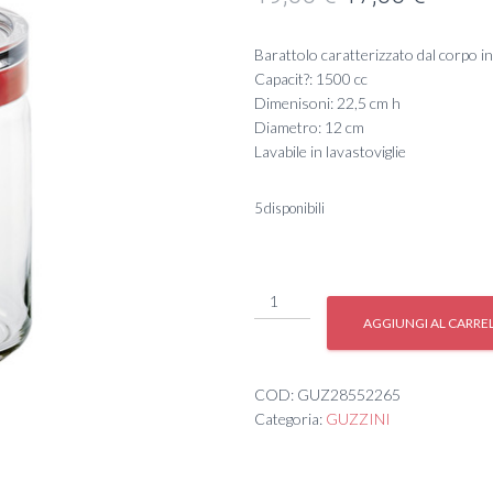
prezzo
prezz
Barattolo caratterizzato dal corpo in
originale
attual
Capacit?: 1500 cc
Dimenisoni: 22,5 cm h
era:
è:
Diametro: 12 cm
Lavabile in lavastoviglie
19,00 €.
17,00 
5 disponibili
#
BARATTOLO
AGGIUNGI AL CARRE
1,5
KG.'LATINA'
quantità
COD:
GUZ28552265
Categoria:
GUZZINI