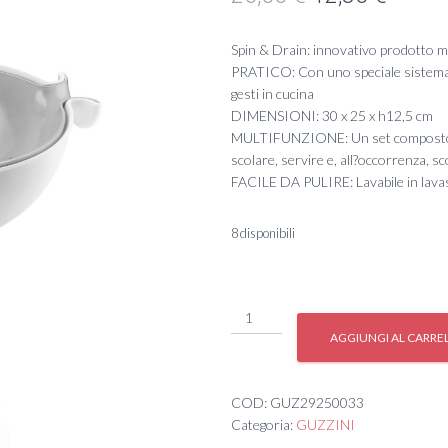
prezzo
prezz
Spin & Drain: innovativo prodotto 
originale
attual
PRATICO: Con uno speciale sistema di
gesti in cucina
era:
è:
DIMENSIONI: 30 x 25 x h12,5 cm
MULTIFUNZIONE: Un set composto da
26,00 €.
12,80 
scolare, servire e, all?occorrenza, s
FACILE DA PULIRE: Lavabile in lavas
8 disponibili
SCOLATUTTO
CON
AGGIUNGI AL CARRE
CONTENIT.
2
quantità
COD:
GUZ29250033
Categoria:
GUZZINI