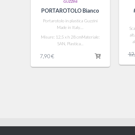
GUZZINI
PORTAROTOLO Bianco
Portarotolo in plastica Guzzini
Made in Italy....
Sca
alt
Misure: 12,5 x h 28 cmMateriale:
a
SAN, Plastica...
12
7,90
€