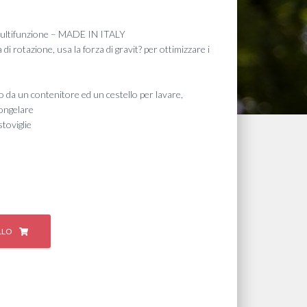
o
multifunzione – MADE IN ITALY
e
 rotazione, usa la forza di gravit? per ottimizzare i
 un contenitore ed un cestello per lavare,
€.
congelare
toviglie
LLO