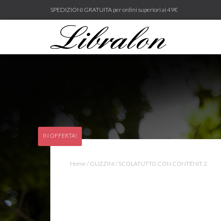
SPEDIZIONI GRATUITA per ordini superiori ai 49€
IN OFFERTA!
Home
/
GUZZINI
/ SCOLATUTTO CON CONTENIT. 2