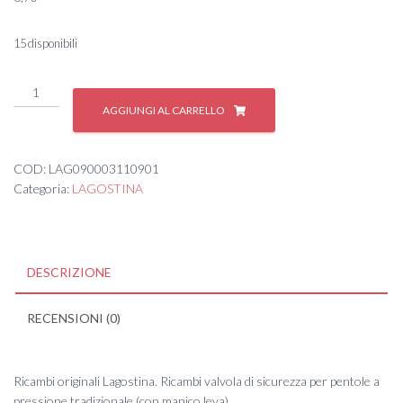
15 disponibili
BLISTER
VALVOLA
AGGIUNGI AL CARRELLO
SICUREZZA
NOVIA
quantità
COD:
LAG090003110901
Categoria:
LAGOSTINA
DESCRIZIONE
RECENSIONI (0)
Ricambi originali Lagostina. Ricambi valvola di sicurezza per pentole a
pressione tradizionale (con manico leva).