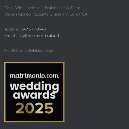
Cose Belle Libralon di Libralon Luca & C. snc
Via San Giorgio, 75, Santa Giustina in Colle (PD)
Telefono:
049 579 0943
E-mail :
info@cosebellelibralon.it
©
2026 CoseBelleLibralon.it