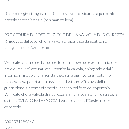
Ricambi originali Lagostina. Ricambi valvola di sicurezza per pentole a
pressione tradizionale (con manico leva).
PROCEDURA DI SOSTITUZIONE DELLA VALVOLA DI SICUREZZA
Rimuovete dal coperchio la valvola di sicurezza da sostituire
spingendola dall\\\’esterno.
Verificate lo stato del bordo del foro rimuovendo eventuali piccole
bave o impurit? accumulate. Inserite la valvola, spingendola dall?
interno, in modo che la scritta Lagostina sia rivolta all?esterno.
La valvola va posizionata assicurandosi che l\\\’incavo della
guarnizione sia completamente inserito nel foro del coperchio.
Verificate che la valvola di sicurezza sia nella posizione illustrata: la
dicitura \\\”LATO ESTERNO\\\” dovr? trovarsi all\\\’esterno del
coperchio.
8002531985346
8,70