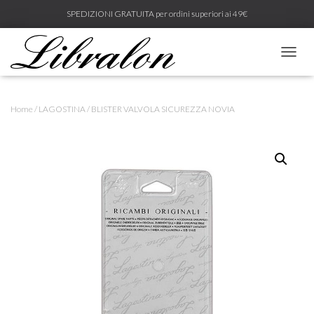
SPEDIZIONI GRATUITA per ordini superiori ai 49€
N
A
V
I
Home
/
LAGOSTINA
/ BLISTER VALVOLA SICUREZZA NOVIA
G
A
Z
I
O
N
E
T
O
G
G
L
E