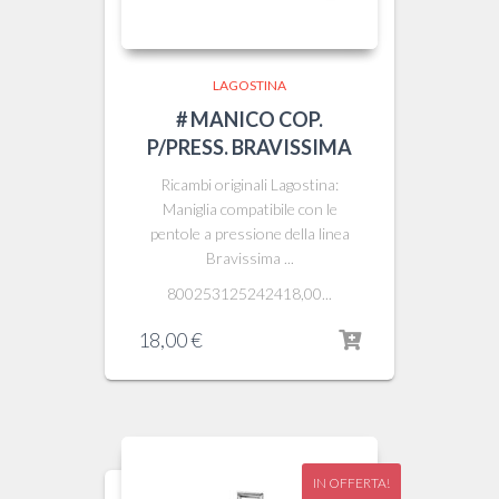
LAGOSTINA
# MANICO COP.
P/PRESS. BRAVISSIMA
Ricambi originali Lagostina:
Maniglia compatibile con le
pentole a pressione della linea
Bravissima ...
800253125242418,00...
18,00
€
IN OFFERTA!