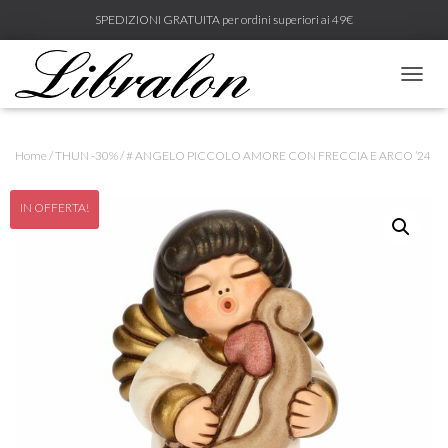
SPEDIZIONI GRATUITA per ordini superiori ai 49€
N
A
V
I
Home
/
THUN -30%
/ # ANGELO PICCOLO AMORE CON FRECCIA E ARCO ’24
G
A
Z
IN OFFERTA!
I
O
N
E
T
O
G
G
L
E