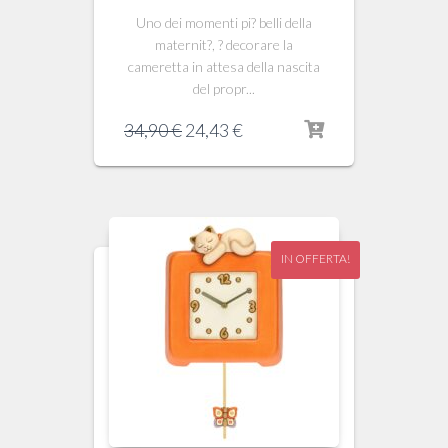
Uno dei momenti pi? belli della
maternit?, ? decorare la
cameretta in attesa della nascita
del propr...
Il
Il
34,90
€
24,43
€
prezzo
prezzo
originale
attuale
era:
è:
34,90 €.
24,43 €.
IN OFFERTA!