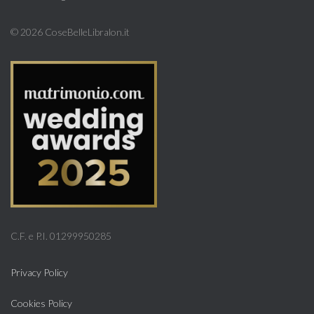
©
2026 CoseBelleLibralon.it
C.F. e P.I. 01299950285
Privacy Policy
Cookies Policy