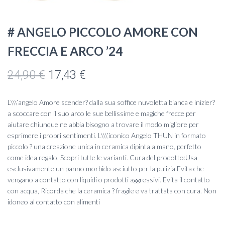
# ANGELO PICCOLO AMORE CON
FRECCIA E ARCO ’24
Il
Il
24,90
€
17,43
€
prezzo
prezzo
L\\\’angelo Amore scender? dalla sua soffice nuvoletta bianca e inizier?
originale
attuale
a scoccare con il suo arco le sue bellissime e magiche frecce per
aiutare chiunque ne abbia bisogno a trovare il modo migliore per
era:
è:
esprimere i propri sentimenti. L\\\’iconico Angelo THUN in formato
piccolo ? una creazione unica in ceramica dipinta a mano, perfetto
24,90 €.
17,43 €.
come idea regalo. Scopri tutte le varianti. Cura del prodotto:Usa
esclusivamente un panno morbido asciutto per la pulizia Evita che
vengano a contatto con liquidi o prodotti aggressivi. Evita il contatto
con acqua, Ricorda che la ceramica ? fragile e va trattata con cura. Non
idoneo al contatto con alimenti