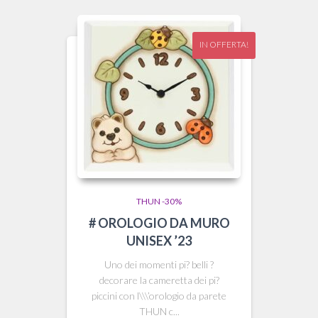
IN OFFERTA!
THUN -30%
# OROLOGIO DA MURO
UNISEX ’23
Uno dei momenti pi? belli ?
decorare la cameretta dei pi?
piccini con l\\\’orologio da parete
THUN c...