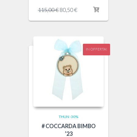
Il
Il
115,00
€
80,50
€
prezzo
prezzo
originale
attuale
era:
è:
115,00 €.
80,50 €.
IN OFFERTA!
THUN -30%
# COCCARDA BIMBO
’23