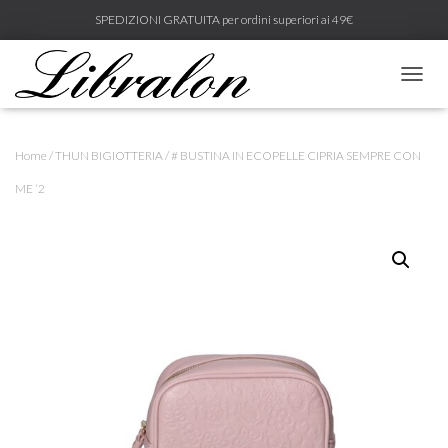
SPEDIZIONI GRATUITA per ordini superiori ai 49€
N
A
V
I
Home
/
THUN BIGIOTTERIA
/ # BUSTINA IN ECOPELLE CIPRIA SEMPRE CON
G
A
ME ‘2
Z
I
O
N
E
T
O
G
G
L
E