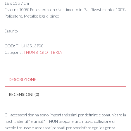
16 x 11 x 7 cm
Esterni: 100% Poliestere con rivestimento in PU, Rivestimento: 100%
Poliestere, Metallo: lega di zinco
Esaurito
COD:
THUH3513P00
Categoria:
THUN BIGIOTTERIA
DESCRIZIONE
RECENSIONI (0)
Gli accessori donna sono importantissimi per definire e comunicare la
nostra identit? e unicit?. THUN propone una nuova collezione di
piccole trousse e accessori pensati per soddisfare ogni esigenza.