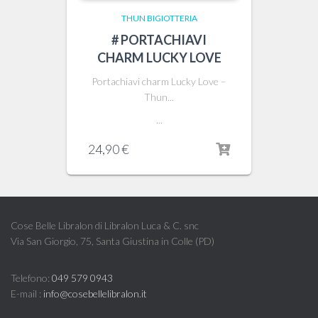
THUN BIGIOTTERIA
# PORTACHIAVI
CHARM LUCKY LOVE
Portachiavi charm Lucky Love –
Thun...
...
24,90
€
Cose Belle Libralon di Libralon Luca & C. snc
Via San Giorgio, 75, Santa Giustina in Colle (PD)
Telefono:
049 579 0943
E-mail :
info@cosebellelibralon.it