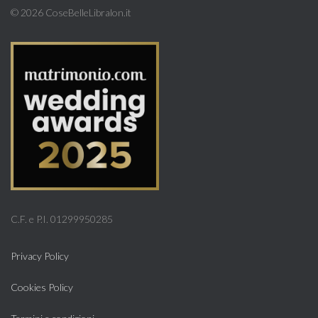
©
2026 CoseBelleLibralon.it
C.F. e P.I. 01299950285
Privacy Policy
Cookies Policy