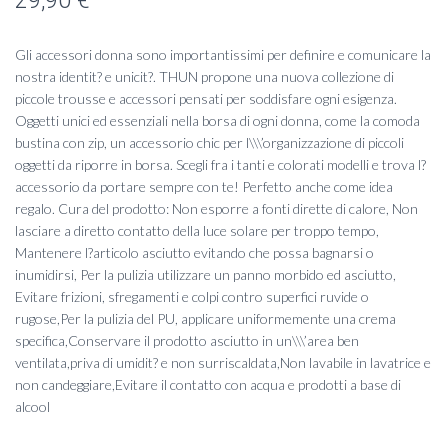
29,90
€
Gli accessori donna sono importantissimi per definire e comunicare la
nostra identit? e unicit?. THUN propone una nuova collezione di
piccole trousse e accessori pensati per soddisfare ogni esigenza.
Oggetti unici ed essenziali nella borsa di ogni donna, come la comoda
bustina con zip, un accessorio chic per l\\\’organizzazione di piccoli
oggetti da riporre in borsa. Scegli fra i tanti e colorati modelli e trova l?
accessorio da portare sempre con te! Perfetto anche come idea
regalo. Cura del prodotto: Non esporre a fonti dirette di calore, Non
lasciare a diretto contatto della luce solare per troppo tempo,
Mantenere l?articolo asciutto evitando che possa bagnarsi o
inumidirsi, Per la pulizia utilizzare un panno morbido ed asciutto,
Evitare frizioni, sfregamenti e colpi contro superfici ruvide o
rugose,Per la pulizia del PU, applicare uniformemente una crema
specifica,Conservare il prodotto asciutto in un\\\’area ben
ventilata,priva di umidit? e non surriscaldata,Non lavabile in lavatrice e
non candeggiare,Evitare il contatto con acqua e prodotti a base di
alcool