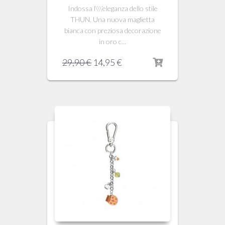
Indossa l\\\’eleganza dello stile
THUN. Una nuova maglietta
bianca con preziosa decorazione
in oro c...
Il
Il
29,90
€
14,95
€
prezzo
prezzo
originale
attuale
era:
è:
29,90 €.
14,95 €.