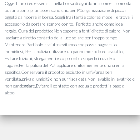
Oggetti unici ed essenziali nella borsa di ogni donna, come la comoda
bustina con zip, un accessorio chic per l\\\’organizzazione di piccoli
oggetti da riporre in borsa. Scegli fra i tanti e colorati modelli e trova l?
accessorio da portare sempre con te! Perfetto anche come idea
regalo. Cura del prodotto: Non esporre a fonti dirette di calore, Non
lasciare a diretto contatto della luce solare per troppo tempo,
Mantenere l?articolo asciutto evitando che possa bagnarsi o
inumidirsi, Per la pulizia utilizzare un panno morbido ed asciutto,
Evitare frizioni, sfregamenti e colpi contro superfici ruvide o
rugose,Per la pulizia del PU, applicare uniformemente una crema
specifica,Conservare il prodotto asciutto in un\\\’area ben
ventilata,priva di umidit? e non surriscaldata,Non lavabile in lavatrice e
non candeggiare,Evitare il contatto con acqua e prodotti a base di
alcool