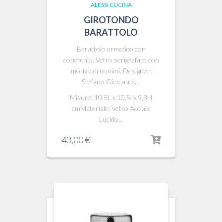
ALESSI CUCINA
GIROTONDO
BARATTOLO
Barattolo ermetico con
coperchio. Vetro serigrafato con
motivo di uomini. Designer:
Stefano Giovanno...
Misure: 10,5L x 10,5l x 9,3H
cmMateriale: Vetro Acciaio
Lucido...
43,00
€