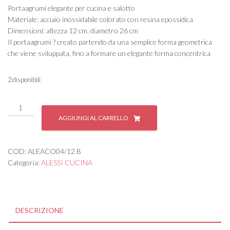
Portaagrumi elegante per cucina e salotto
Materiale: acciaio inossidabile colorato con resina epossidica
Dimensioni: altezza 12 cm, diametro 26 cm
Il portaagrumi ? creato partendo da una semplice forma geometrica
che viene sviluppata, fino a formare un elegante forma concentrica
2 disponibili
TRINITY,
PORTAAGRUMI
AGGIUNGI AL CARRELLO
12
B
quantità
COD:
ALEACO04/12 B
Categoria:
ALESSI CUCINA
DESCRIZIONE