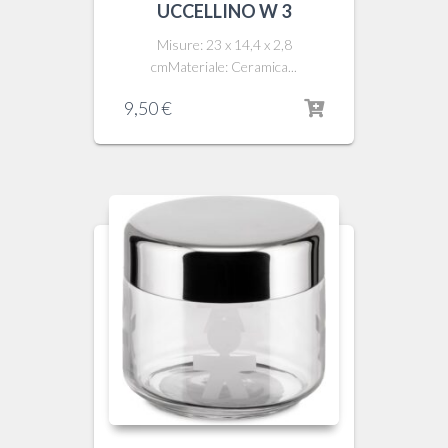
UCCELLINO W 3
Misure: 23 x 14,4 x 2,8
cmMateriale: Ceramica...
9,50
€