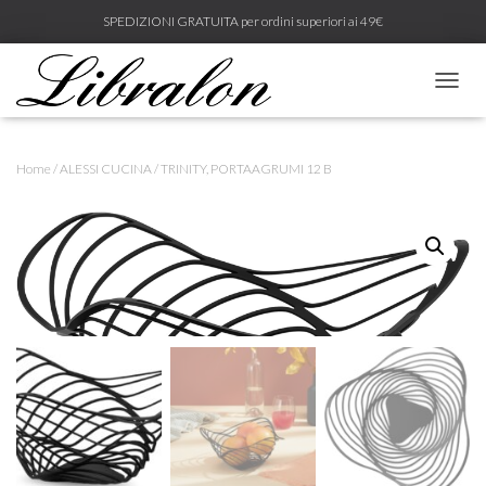
SPEDIZIONI GRATUITA per ordini superiori ai 49€
N
A
V
I
Home
/
ALESSI CUCINA
/ TRINITY, PORTAAGRUMI 12 B
G
A
Z
I
O
N
E
T
O
G
G
L
E