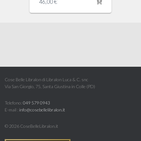
46,00
€
Cose Belle Libralon di Libralon Luca & C. snc
Via San Giorgio, 75, Santa Giustina in Colle (PD)
Telefono:
049 579 0943
E-mail :
info@cosebellelibralon.it
©
2026 CoseBelleLibralon.it