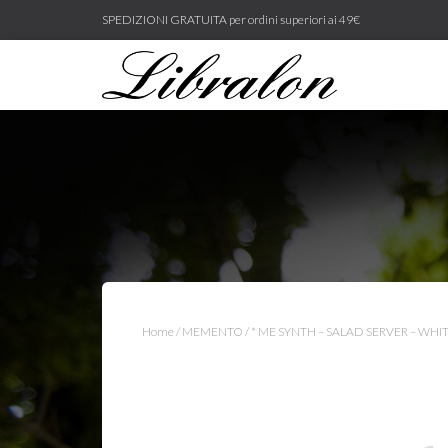
SPEDIZIONI GRATUITA per ordini superiori ai 49€
Home
/
MEMENTO
/ * ME SYNTH – SALAD SERVER – WHI