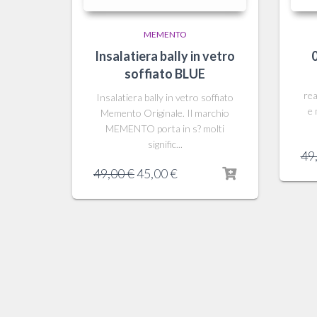
MEMENTO
Insalatiera bally in vetro
soffiato BLUE
rea
Insalatiera bally in vetro soffiato
e 
Memento Originale. Il marchio
MEMENTO porta in s? molti
signific...
49
Il
Il
49,00
€
45,00
€
prezzo
prezzo
originale
attuale
era:
è:
49,00 €.
45,00 €.