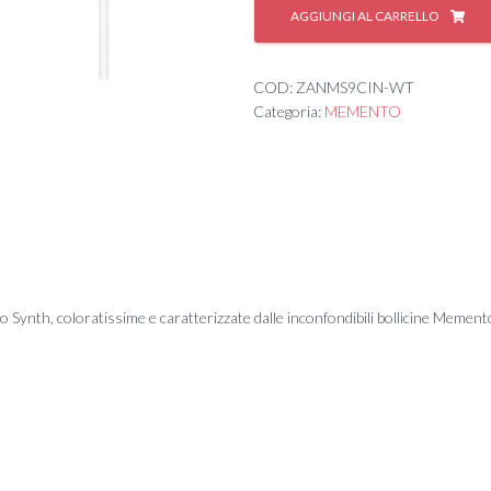
ME
AGGIUNGI AL CARRELLO
SYNTH
-
SALAD
COD:
ZANMS9CIN-WT
SERVER
Categoria:
MEMENTO
-
WHITE
quantità
 Synth, coloratissime e caratterizzate dalle inconfondibili bollicine Memen