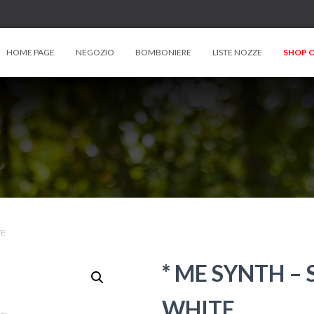
HOME PAGE
NEGOZIO
BOMBONIERE
LISTE NOZZE
SHOP O
TE
* ME SYNTH –
WHITE