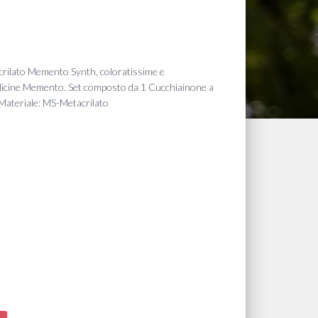
acrilato Memento Synth, coloratissime e
bollicine Memento. Set composto da 1 Cucchiainone a
 Materiale: MS-Metacrilato