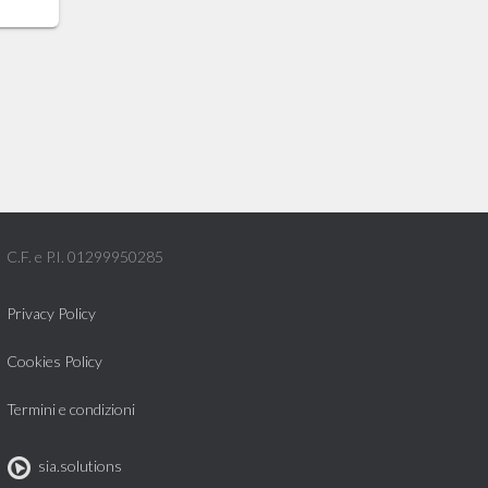
C.F. e P.I. 01299950285
Privacy Policy
Cookies Policy
Termini e condizioni
sia.solutions