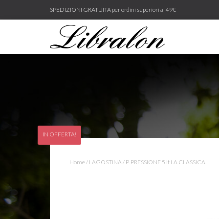
SPEDIZIONI GRATUITA per ordini superiori ai 49€
IN OFFERTA!
Home
/
LAGOSTINA
/ P. PRESSIONE 5 lt LA CLASSICA