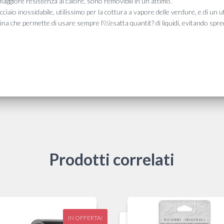
maggiore resistenza al calore, sono removibili in un attimo.
acciaio inossidabile, utilissimo per la cottura a vapore delle verdure, e di un ut
tina che permette di usare sempre l\\\’esatta quantit? di liquidi, evitando spr
Prodotti correlati
IN OFFERTA!