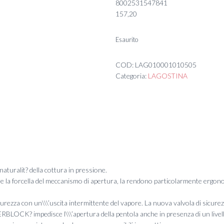
8002531547841
157,20
Esaurito
COD:
LAG010001010505
Categoria:
LAGOSTINA
 naturalit? della cottura in pressione.
pre la forcella del meccanismo di apertura, la rendono particolarmente ergon
sicurezza con un\\\’uscita intermittente del vapore. La nuova valvola di sicure
ERBLOCK? impedisce l\\\’apertura della pentola anche in presenza di un livel