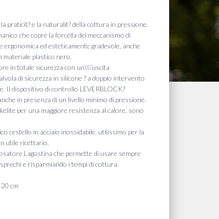
zzo
a praticit? e la naturalit? della cottura in pressione.
uale
 manico che copre la forcella del meccanismo di
te ergonomica ed esteticamente gradevole, anche
in materiale plastico nero.
pore in totale sicurezza con un\\\’uscita
,00 €.
lvola di sicurezza in silicone ? a doppio intervento
e. Il dispositivo di controllo LEVERBLOCK?
 anche in presenza di un livello minimo di pressione.
akelite per una maggiore resistenza al calore, sono
ico cestello in acciaio inossidabile, utilissimo per la
 utile ricettario.
co dosatore Lagostina che permette di usare sempre
do sprechi e risparmiando i tempi di cottura.
x 20 cm