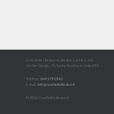
22,40 €.
16,00 €.
Cose Belle Libralon di Libralon Luca & C. snc
Via San Giorgio, 75, Santa Giustina in Colle (PD)
Telefono:
049 579 0943
E-mail :
info@cosebellelibralon.it
©
2026 CoseBelleLibralon.it