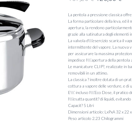
prezzo
pre
La pentola a pressione classica offre l
originale
att
La forma particolare della leva, ed il
apertura, la rendono particolarmen
era:
è:
grazie alla satinatura degli elementi 
La valvola d\\\’esercizio scarica il va
157,20 €.
125
intermittente del vapore. La nuova va
per assicurare la massima protezion
impedisce l\\\’apertura della pentola
Le manicature CLIP?, realizzate in b
removibili in un attimo.
La classica ? inoltre dotata di un prat
cottura a vapore delle verdure, e di un
E\\\’ incluso l\\\’Eco Dose, il prati
l\\\’esatta quantit? di liquidi, evitan
Capacit? 5 Litri
Dimensioni articolo: LxPxA 32 x 22 
Peso articolo 2.23 Chilogrammi