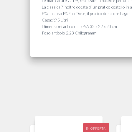
Le manicature CLIP?, realizzate in bakelite per una 
La classica ? inoltre dotata di un pratico cestello in 
E\\\’ incluso l\\\’Eco Dose, il pratico dosatore Lagos
Capacit? 5 Litri
Dimensioni articolo: LxPxA 32 x 22 x 20 cm
Peso articolo 2.23 Chilogrammi
IN OFFERTA!