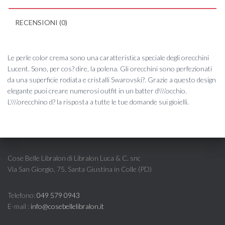
RECENSIONI (0)
Le perle color crema sono una caratteristica speciale degli orecchini
Lucent. Sono, per cos? dire, la polena. Gli orecchini sono perfezionati
da una superficie rodiata e cristalli Swarovski?. Grazie a questo design
elegante puoi creare numerosi outfit in un batter d\\\’occhio.
L\\\’orecchino d? la risposta a tutte le tue domande sui gioielli.
Cose Belle Libralon di Libralon Luca & C. snc
Via San Giorgio, 75, Santa Giustina in Colle (PD)
Telefono:
049 579 0943
E-mail :
info@cosebellelibralon.it