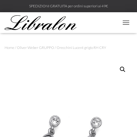
SPEDIZIONI GRATUITA per ordini superiori ai 49€
N
A
V
I
Home
/
Oliver Weber GRUPPO
/ Orecchini Lucent grigio RH CRY
G
A
Z
I
O
N
E
T
O
G
G
L
E