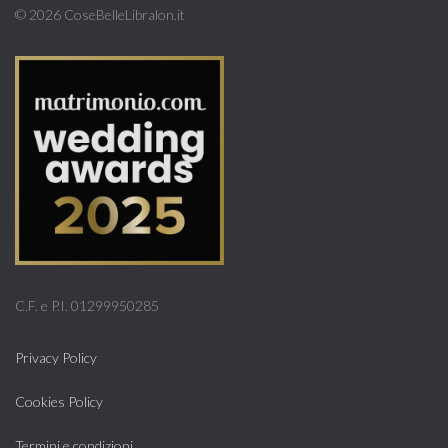
©
2026 CoseBelleLibralon.it
C.F. e P.I. 01299950285
Privacy Policy
Cookies Policy
Termini e condizioni