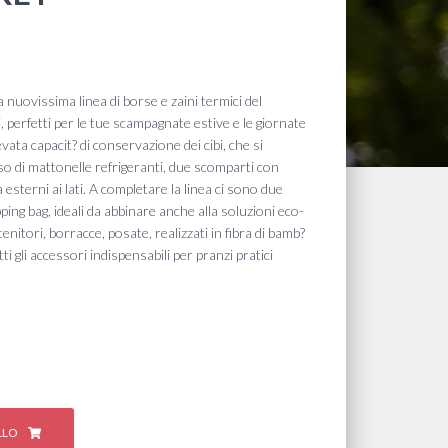
o
 nuovissima linea di borse e zaini termici del
e
 perfetti per le tue scampagnate estive e le giornate
vata capacit? di conservazione dei cibi, che si
so di mattonelle refrigeranti, due scomparti con
 esterni ai lati. A completare la linea ci sono due
€.
ing bag, ideali da abbinare anche alla soluzioni eco-
enitori, borracce, posate, realizzati in fibra di bamb?
tti gli accessori indispensabili per pranzi pratici
LLO