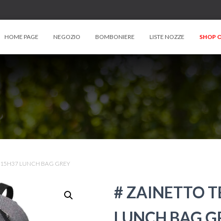
HOME PAGE
NEGOZIO
BOMBONIERE
LISTE NOZZE
SHOP O
4X15H37 LUNCH BAG GREY
# ZAINETTO 
LUNCH BAG G