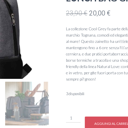
Il
Il
23,90
€
20,00
€
prezzo
prezz
La collezione Cool Grey fa parte della
originale
attual
marchio Tognana, comodi ed eleganti,
al mare! Questo zainetto ha un\\\’ele
era:
è:
mantengono fino a 6 ore senza l\\\’u
cerniera, e due pratici portaborraccia
23,90 €.
20,00 
borse termiche a tracolla e una shopp
friendly della linea Natural Love: cont
e in vetro, per gite fuori porta con tu
sempre pi? green!
3 disponibili
#
ZAINETTO
AGGIUNGI AL CARRE