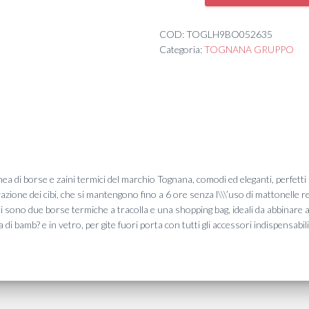
TERMICO
24X15H37
LUNCH
COD:
TOGLH9BO052635
BAG
Categoria:
TOGNANA GRUPPO
GREY
quantità
nea di borse e zaini termici del marchio Tognana, comodi ed eleganti, perfetti
zione dei cibi, che si mantengono fino a 6 ore senza l\\\’uso di mattonelle re
 ci sono due borse termiche a tracolla e una shopping bag, ideali da abbinare a
a di bamb? e in vetro, per gite fuori porta con tutti gli accessori indispensabi