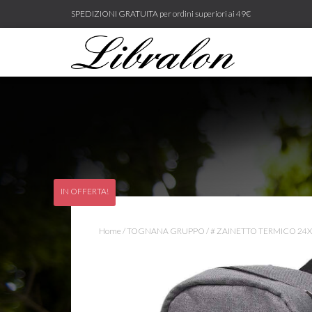
SPEDIZIONI GRATUITA per ordini superiori ai 49€
IN OFFERTA!
Home
/
TOGNANA GRUPPO
/ # ZAINETTO TERMICO 2