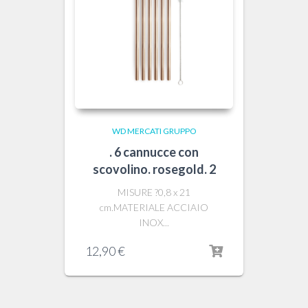
WD MERCATI GRUPPO
. 6 cannucce con
scovolino. rosegold. 2
MISURE ?0,8 x 21
cm.MATERIALE ACCIAIO
INOX...
12,90
€