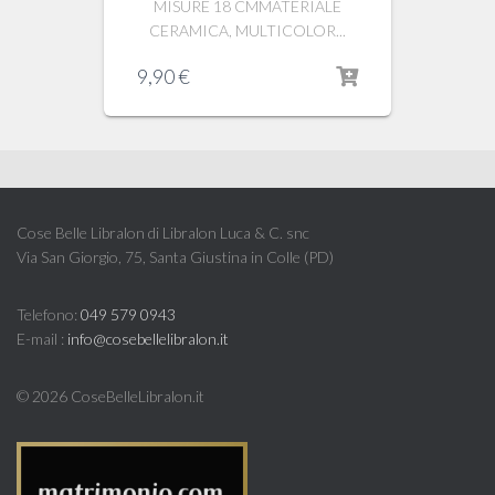
MISURE 18 CMMATERIALE
CERAMICA, MULTICOLOR...
9,90
€
Cose Belle Libralon di Libralon Luca & C. snc
Via San Giorgio, 75, Santa Giustina in Colle (PD)
Telefono:
049 579 0943
E-mail :
info@cosebellelibralon.it
©
2026 CoseBelleLibralon.it