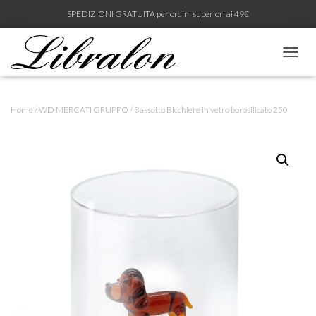
SPEDIZIONI GRATUITA per ordini superiori ai 49€
N
A
V
I
Home
/
WD MERCATI GRUPPO
/ Bassotto Bicchiere in vetro borosilicato 250
G
A
Z
I
O
N
E
T
O
G
G
L
E