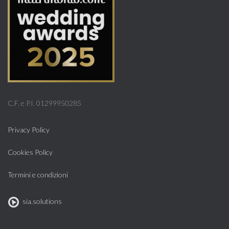
C.F. e P.I. 01299950285
Privacy Policy
Cookies Policy
Termini e condizioni
sia.solutions