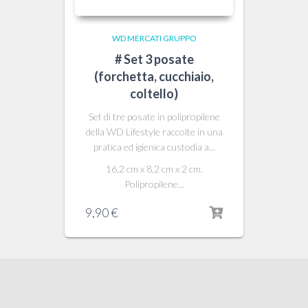
WD MERCATI GRUPPO
# Set 3 posate
(forchetta, cucchiaio,
coltello)
Set di tre posate in polipropilene
della WD Lifestyle raccolte in una
pratica ed igienica custodia a...
16,2 cm x 8,2 cm x 2 cm.
Polipropilene...
9,90
€