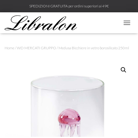
SPEDIZIONI GRATUITA per ordini superiori ai 49€
N
A
V
I
Home
/
WD MERCATI GRUPPO
/ Medusa Bicchiere in vetro borosilicato 250ml
G
A
Z
I
O
N
E
T
O
G
G
L
E