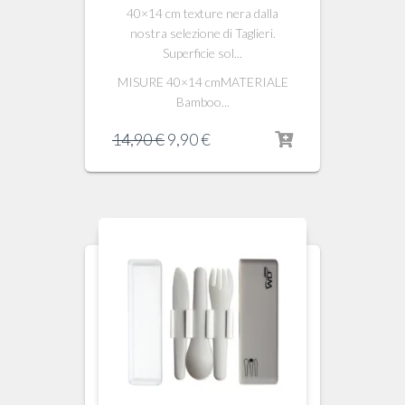
40×14 cm texture nera dalla
nostra selezione di Taglieri.
Superficie sol...
MISURE 40×14 cmMATERIALE
Bamboo...
Il
Il
14,90
€
9,90
€
prezzo
prezzo
originale
attuale
era:
è:
14,90 €.
9,90 €.