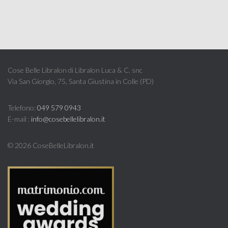
Cose Belle Libralon di Libralon Luca & C. snc
Via San Giorgio, 75, Santa Giustina in Colle (PD)
Telefono:
049 579 0943
E-mail :
info@cosebellelibralon.it
©
2026 CoseBelleLibralon.it