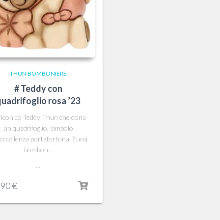
THUN BOMBONIERE
# Teddy con
quadrifoglio rosa ’23
\’iconico Teddy Thun che dona
un quadrifoglio, simbolo
\’eccellenza portafortuna, ? una
bombon...
...
,90
€