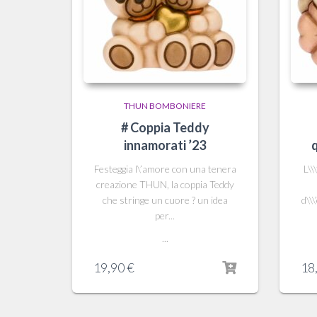
THUN BOMBONIERE
# Coppia Teddy
innamorati ’23
Festeggia l\’amore con una tenera
L\\
creazione THUN, la coppia Teddy
che stringe un cuore ? un idea
d\\
per...
...
19,90
€
18