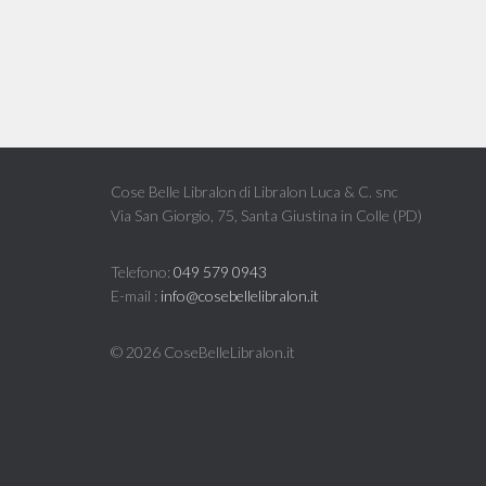
Cose Belle Libralon di Libralon Luca & C. snc
Via San Giorgio, 75, Santa Giustina in Colle (PD)
Telefono:
049 579 0943
E-mail :
info@cosebellelibralon.it
©
2026 CoseBelleLibralon.it