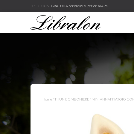
SPEDIZIONI GRATUITA per ordini superiori ai 49€
Home
/
THUN BOMBONIERE
/ MINI ANNAFFIATOIO CON