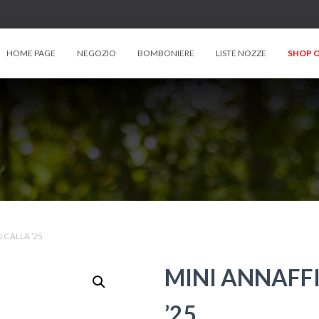
HOME PAGE
NEGOZIO
BOMBONIERE
LISTE NOZZE
SHOP O
 CALLA ’25
MINI ANNAFF
’25