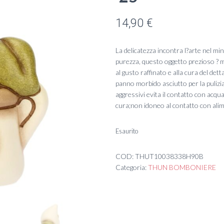
14,90
€
La delicatezza incontra l?arte nel min
purezza, questo oggetto prezioso ? m
al gusto raffinato e alla cura del de
panno morbido asciutto per la pulizia
aggressivi evita il contatto con acqua
cura;non idoneo al contatto con alim
Esaurito
COD:
THUT10038338H90B
Categoria:
THUN BOMBONIERE