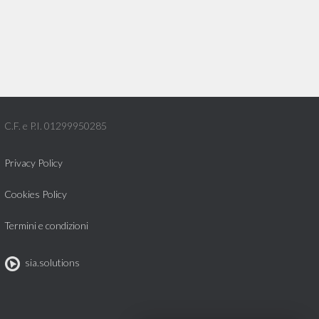
C.F. e P.I. 01299950285
Privacy Policy
Cookies Policy
Termini e condizioni
sia.solutions