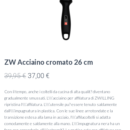
ZW Acciaino cromato 26 cm
Il
Il
39,95
€
37,00
€
prezzo
prezzo
Con il tempo, anche i coltelli da cucina di alta qualit? diventano
originale
attuale
gradualmente smussati. L\\\’acciaino per affilatura di ZWILLING
ripristina l\\\’affilatura. L\\\’utensile pu? essere tenuto saldamente
era:
è:
dall\\\’impugnatura in plastica. Con le sue linee arrotondate e la
transizione estesa alla lama in acciaio, l\\\’affilacoltelli si adatta
39,95 €.
37,00 €.
comodamente e saldamente alla mano. L\\\’impugnatura nera ha un
foro per appenderlo all\\\’estremit?. La pratica asta per affilatura con