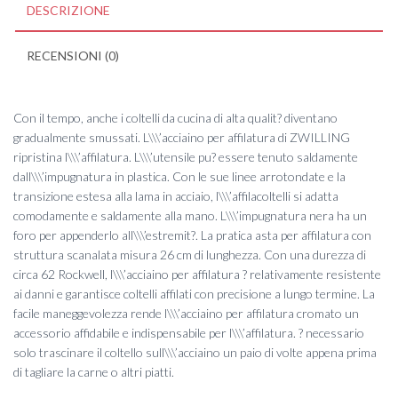
DESCRIZIONE
RECENSIONI (0)
Con il tempo, anche i coltelli da cucina di alta qualit? diventano
gradualmente smussati. L\\\’acciaino per affilatura di ZWILLING
ripristina l\\\’affilatura. L\\\’utensile pu? essere tenuto saldamente
dall\\\’impugnatura in plastica. Con le sue linee arrotondate e la
transizione estesa alla lama in acciaio, l\\\’affilacoltelli si adatta
comodamente e saldamente alla mano. L\\\’impugnatura nera ha un
foro per appenderlo all\\\’estremit?. La pratica asta per affilatura con
struttura scanalata misura 26 cm di lunghezza. Con una durezza di
circa 62 Rockwell, l\\\’acciaino per affilatura ? relativamente resistente
ai danni e garantisce coltelli affilati con precisione a lungo termine. La
facile maneggevolezza rende l\\\’acciaino per affilatura cromato un
accessorio affidabile e indispensabile per l\\\’affilatura. ? necessario
solo trascinare il coltello sull\\\’acciaino un paio di volte appena prima
di tagliare la carne o altri piatti.