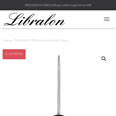
SPEDIZIONI GRATUITA per ordini superiori ai 49€
N
A
V
I
Home
/
ZWILLING
/ ZW Acciaino cromato 26 cm
G
A
Z
IN OFFERTA!
I
O
N
E
T
O
G
G
L
E