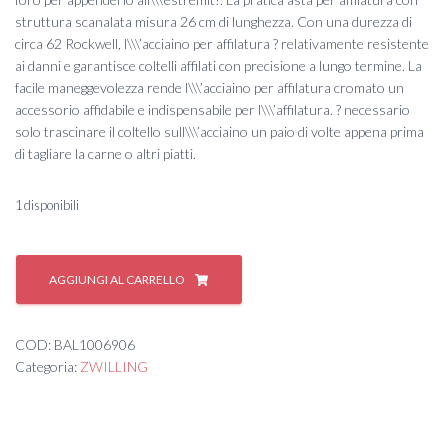
struttura scanalata misura 26 cm di lunghezza. Con una durezza di
circa 62 Rockwell, l\\\’acciaino per affilatura ? relativamente resistente
ai danni e garantisce coltelli affilati con precisione a lungo termine. La
facile maneggevolezza rende l\\\’acciaino per affilatura cromato un
accessorio affidabile e indispensabile per l\\\’affilatura. ? necessario
solo trascinare il coltello sull\\\’acciaino un paio di volte appena prima
di tagliare la carne o altri piatti.
1 disponibili
ZW
Acciaino
AGGIUNGI AL CARRELLO
cromato
26
cm
COD:
BAL1006906
quantità
Categoria:
ZWILLING