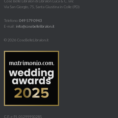
Cose Belle Libralon di Libralon Luca & C. snc
Via San Giorgio, 75, Santa Giustina in Colle (PD)
Telefono:
049 579 0943
E-mail :
info@cosebellelibralon.it
©
2026 CoseBelleLibralon.it
C.F. e P.I. 01299950285